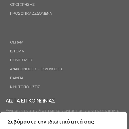
ΟΡΟΙ ΧΡΗΣΗΣ
ΠΡΟΣΩΠΙΚΑ ΔΕΔΟΜΕΝΑ
ΘΕΩΡΙΑ
ΙΣΤΟΡΙΑ
ΠΟΛΙΤΙΣΜΟΣ
ΑΝΑΚΟΙΝΩΣΕΙΣ – ΕΚΔΗΛΩΣΕΙΣ
ΠΑΙΔΕΙΑ
ΚΙΝΗΤΟΠΟΙΗΣΕΙΣ
ΛΙΣΤΑ ΕΠΙΚΟΙΝΩΝΙΑΣ
Εγγραφείτε στην λίστα επικοινωνίας μας για να είστε πάντα
ενημερωμένοι.
Σεβόμαστε την ιδιωτικότητά σας