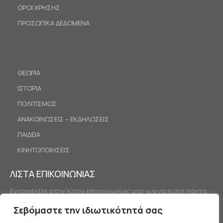
ΟΡΟΙ ΧΡΗΣΗΣ
ΠΡΟΣΩΠΙΚΑ ΔΕΔΟΜΕΝΑ
ΘΕΩΡΙΑ
ΙΣΤΟΡΙΑ
ΠΟΛΙΤΙΣΜΟΣ
ΑΝΑΚΟΙΝΩΣΕΙΣ – ΕΚΔΗΛΩΣΕΙΣ
ΠΑΙΔΕΙΑ
ΚΙΝΗΤΟΠΟΙΗΣΕΙΣ
ΛΙΣΤΑ ΕΠΙΚΟΙΝΩΝΙΑΣ
Εγγραφείτε στην λίστα επικοινωνίας μας για να είστε πάντα
ενημερωμένοι.
Σεβόμαστε την ιδιωτικότητά σας