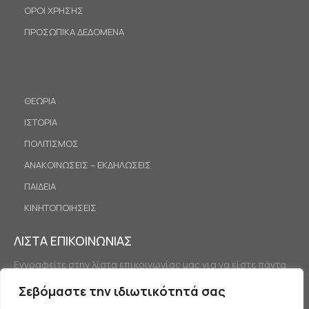
ΟΡΟΙ ΧΡΗΣΗΣ
ΠΡΟΣΩΠΙΚΑ ΔΕΔΟΜΕΝΑ
ΘΕΩΡΙΑ
ΙΣΤΟΡΙΑ
ΠΟΛΙΤΙΣΜΟΣ
ΑΝΑΚΟΙΝΩΣΕΙΣ – ΕΚΔΗΛΩΣΕΙΣ
ΠΑΙΔΕΙΑ
ΚΙΝΗΤΟΠΟΙΗΣΕΙΣ
ΛΙΣΤΑ ΕΠΙΚΟΙΝΩΝΙΑΣ
Εγγραφείτε στην λίστα επικοινωνίας μας για να είστε πάντα
ενημερωμένοι.
Σεβόμαστε την ιδιωτικότητά σας