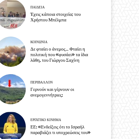
ΠΑΙΔΕΙΑ
Έχεις κάποια στοιχεία; του
Χρήστου Μπέλμπα
ΚΟΙΝΩΝΙΑ
Δε φταίει ο άνεμος… Φταίει η
πολιτική που «φυσάει» τα ίδια
λάθη, του Γιώργου Σαχίνη
ΠΕΡΙΒΆΛΛΟΝ
Γερνούν και γέρνουν οι
ανεμογεννήτριες;
ΕΡΓΑΤΙΚΟ ΚΙΝΗΜΑ
ΕΕ: «Ενδείξεις ότι το Ισραήλ
παραβιάζει τι υποχρεώσεις του»