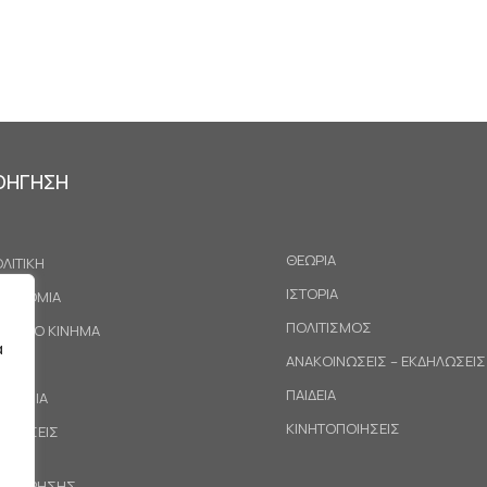
ΟΗΓΗΣΗ
ΘΕΩΡΙΑ
ΛΙΤΙΚΗ
ΙΣΤΟΡΙΑ
ΚΟΝΟΜΙΑ
ΠΟΛΙΤΙΣΜΟΣ
ΓΑΤΙΚΟ ΚΙΝΗΜΑ
α
ΑΝΑΚΟΙΝΩΣΕΙΣ – ΕΚΔΗΛΩΣΕΙΣ
ΕΘΝΗ
ΠΑΙΔΕΙΑ
ΙΝΩΝΙΑ
ΚΙΝΗΤΟΠΟΙΗΣΕΙΣ
ΟΤΑΣΕΙΣ
ΟΙ ΧΡΗΣΗΣ