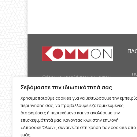
ΠΛ
ΠΟ
Θέλουμε να μιλήσουμε για τον
ΟΙ
κομμουνισμό της εποχής μας,
Σεβόμαστε την ιδιωτικότητά σας
ΕΡ
την αναγκαία αλλά όχι
Χρησιμοποιούμε cookies για να βελτιώσουμε την εμπειρί
ΔΙ
δεδομένη προοπτική.
περιήγησής σας, να προβάλλουμε εξατομικευμένες
Θέλουμε να μιλήσουμε
ΚΟ
διαφημίσεις ή περιεχόμενο και να αναλύουμε την
ταυτόχρονα για την
επισκεψιμότητά μας. Κάνοντας κλικ στην επιλογή
ΠΡ
«Αποδοχή Όλων», συναινείτε στη χρήση των cookies από
καθημερινή επιβίωση και τον
εμάς.
ΟΡ