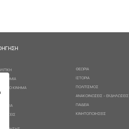
ΟΗΓΗΣΗ
ΘΕΩΡΙΑ
ΛΙΤΙΚΗ
ΙΣΤΟΡΙΑ
ΚΟΝΟΜΙΑ
ΠΟΛΙΤΙΣΜΟΣ
ΓΑΤΙΚΟ ΚΙΝΗΜΑ
α
ΑΝΑΚΟΙΝΩΣΕΙΣ – ΕΚΔΗΛΩΣΕΙΣ
ΕΘΝΗ
ΠΑΙΔΕΙΑ
ΙΝΩΝΙΑ
ΚΙΝΗΤΟΠΟΙΗΣΕΙΣ
ΟΤΑΣΕΙΣ
ΟΙ ΧΡΗΣΗΣ