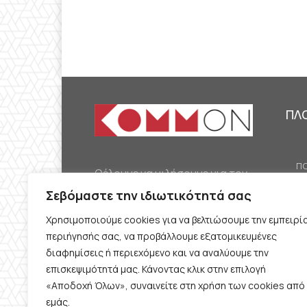
ΠΛ
ΠΟ
Θέλουμε να μιλήσουμε για τον
ΟΙ
κομμουνισμό της εποχής μας,
Σεβόμαστε την ιδιωτικότητά σας
ΕΡ
την αναγκαία αλλά όχι
Χρησιμοποιούμε cookies για να βελτιώσουμε την εμπειρί
ΔΙ
δεδομένη προοπτική.
περιήγησής σας, να προβάλλουμε εξατομικευμένες
Θέλουμε να μιλήσουμε
ΚΟ
διαφημίσεις ή περιεχόμενο και να αναλύουμε την
ταυτόχρονα για την
επισκεψιμότητά μας. Κάνοντας κλικ στην επιλογή
ΠΡ
«Αποδοχή Όλων», συναινείτε στη χρήση των cookies από
καθημερινή επιβίωση και τον
εμάς.
ΟΡ