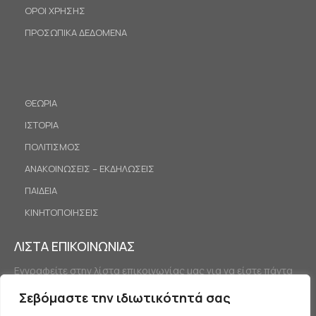
ΟΡΟΙ ΧΡΗΣΗΣ
ΠΡΟΣΩΠΙΚΑ ΔΕΔΟΜΕΝΑ
ΘΕΩΡΙΑ
ΙΣΤΟΡΙΑ
ΠΟΛΙΤΙΣΜΟΣ
ΑΝΑΚΟΙΝΩΣΕΙΣ – ΕΚΔΗΛΩΣΕΙΣ
ΠΑΙΔΕΙΑ
ΚΙΝΗΤΟΠΟΙΗΣΕΙΣ
ΛΙΣΤΑ ΕΠΙΚΟΙΝΩΝΙΑΣ
Εγγραφείτε στην λίστα επικοινωνίας μας για να είστε πάντα
ενημερωμένοι.
Σεβόμαστε την ιδιωτικότητά σας