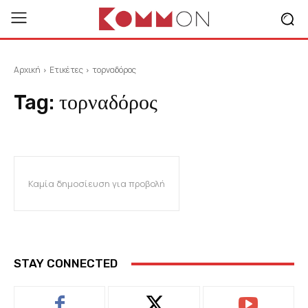
Αρχική
Ετικέτες
τορναδόρος
Tag:
τορναδόρος
Καμία δημοσίευση για προβολή
STAY CONNECTED