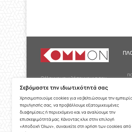
ΠΛ
ΠΟ
Θέλουμε να μιλήσουμε για τον
ΟΙ
κομμουνισμό της εποχής μας,
Σεβόμαστε την ιδιωτικότητά σας
ΕΡ
την αναγκαία αλλά όχι
Χρησιμοποιούμε cookies για να βελτιώσουμε την εμπειρί
ΔΙ
δεδομένη προοπτική.
περιήγησής σας, να προβάλλουμε εξατομικευμένες
Θέλουμε να μιλήσουμε
ΚΟ
διαφημίσεις ή περιεχόμενο και να αναλύουμε την
ταυτόχρονα για την
επισκεψιμότητά μας. Κάνοντας κλικ στην επιλογή
ΠΡ
«Αποδοχή Όλων», συναινείτε στη χρήση των cookies από
καθημερινή επιβίωση και τον