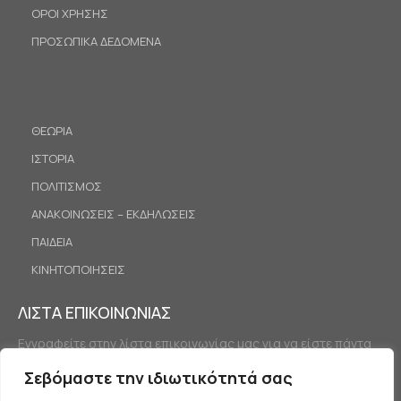
ΟΡΟΙ ΧΡΗΣΗΣ
ΠΡΟΣΩΠΙΚΑ ΔΕΔΟΜΕΝΑ
ΘΕΩΡΙΑ
ΙΣΤΟΡΙΑ
ΠΟΛΙΤΙΣΜΟΣ
ΑΝΑΚΟΙΝΩΣΕΙΣ – ΕΚΔΗΛΩΣΕΙΣ
ΠΑΙΔΕΙΑ
ΚΙΝΗΤΟΠΟΙΗΣΕΙΣ
ΛΙΣΤΑ ΕΠΙΚΟΙΝΩΝΙΑΣ
Εγγραφείτε στην λίστα επικοινωνίας μας για να είστε πάντα
ενημερωμένοι.
Σεβόμαστε την ιδιωτικότητά σας