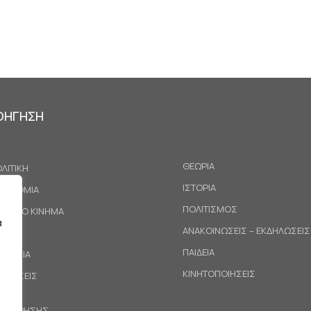
ΟΗΓΗΣΗ
ΘΕΩΡΙΑ
ΛΙΤΙΚΗ
ΙΣΤΟΡΙΑ
ΚΟΝΟΜΙΑ
ΠΟΛΙΤΙΣΜΟΣ
ΓΑΤΙΚΟ ΚΙΝΗΜΑ
α
ΑΝΑΚΟΙΝΩΣΕΙΣ – ΕΚΔΗΛΩΣΕΙΣ
ΕΘΝΗ
ΠΑΙΔΕΙΑ
ΙΝΩΝΙΑ
ΚΙΝΗΤΟΠΟΙΗΣΕΙΣ
ΟΤΑΣΕΙΣ
ΟΙ ΧΡΗΣΗΣ