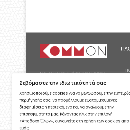
ΠΛ
ΠΟ
Θέλουμε να μιλήσουμε για τον
ΟΙ
κομμουνισμό της εποχής μας,
Σεβόμαστε την ιδιωτικότητά σας
ΕΡ
την αναγκαία αλλά όχι
Χρησιμοποιούμε cookies για να βελτιώσουμε την εμπειρί
ΔΙ
δεδομένη προοπτική.
περιήγησής σας, να προβάλλουμε εξατομικευμένες
Θέλουμε να μιλήσουμε
ΚΟ
διαφημίσεις ή περιεχόμενο και να αναλύουμε την
ταυτόχρονα για την
επισκεψιμότητά μας. Κάνοντας κλικ στην επιλογή
ΠΡ
«Αποδοχή Όλων», συναινείτε στη χρήση των cookies από
καθημερινή επιβίωση και τον
εμάς.
ΟΡ