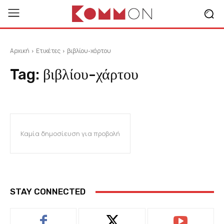
Αρχική
Ετικέτες
βιβλίου-χάρτου
Tag:
βιβλίου-χάρτου
Καμία δημοσίευση για προβολή
STAY CONNECTED