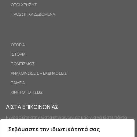
ΟΡΟΙ ΧΡΗΣΗΣ
ΠΡΟΣΩΠΙΚΑ ΔΕΔΟΜΕΝΑ
ΘΕΩΡΙΑ
ΙΣΤΟΡΙΑ
ΠΟΛΙΤΙΣΜΟΣ
ΑΝΑΚΟΙΝΩΣΕΙΣ – ΕΚΔΗΛΩΣΕΙΣ
ΠΑΙΔΕΙΑ
ΚΙΝΗΤΟΠΟΙΗΣΕΙΣ
ΛΙΣΤΑ ΕΠΙΚΟΙΝΩΝΙΑΣ
Εγγραφείτε στην λίστα επικοινωνίας μας για να είστε πάντα
ενημερωμένοι.
Σεβόμαστε την ιδιωτικότητά σας