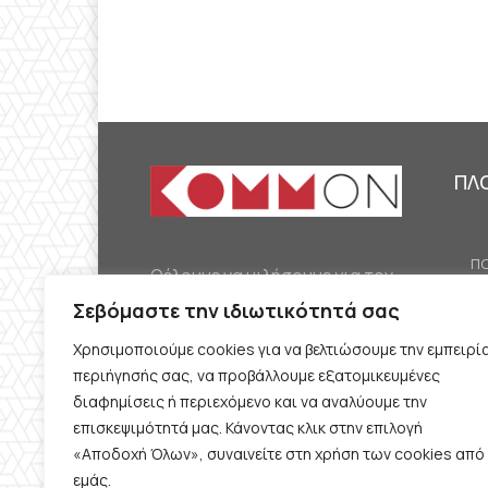
ΠΛ
ΠΟ
Θέλουμε να μιλήσουμε για τον
ΟΙ
κομμουνισμό της εποχής μας,
Σεβόμαστε την ιδιωτικότητά σας
ΕΡ
την αναγκαία αλλά όχι
Χρησιμοποιούμε cookies για να βελτιώσουμε την εμπειρί
ΔΙ
δεδομένη προοπτική.
περιήγησής σας, να προβάλλουμε εξατομικευμένες
Θέλουμε να μιλήσουμε
ΚΟ
διαφημίσεις ή περιεχόμενο και να αναλύουμε την
ταυτόχρονα για την
επισκεψιμότητά μας. Κάνοντας κλικ στην επιλογή
ΠΡ
«Αποδοχή Όλων», συναινείτε στη χρήση των cookies από
καθημερινή επιβίωση και τον
εμάς.
ΟΡ