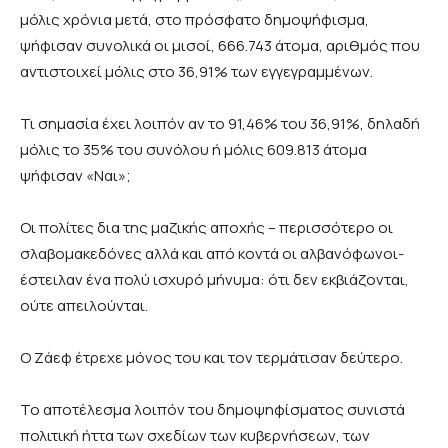
μόλις χρόνια μετά, στο πρόσφατο δημοψήφισμα,
ψήφισαν συνολικά οι μισοί, 666.743 άτομα, αριθμός που
αντιστοιχεί μόλις στο 36,91% των εγγεγραμμένων.
Τι σημασία έχει λοιπόν αν το 91,46% του 36,91%, δηλαδή
μόλις το 35% του συνόλου ή μόλις 609.813 άτομα
ψήφισαν «Ναι»;
Οι πολίτες δια της μαζικής αποχής – περισσότερο οι
σλαβομακεδόνες αλλά και από κοντά οι αλβανόφωνοι-
έστειλαν ένα πολύ ισχυρό μήνυμα: ότι δεν εκβιάζονται,
ούτε απειλούνται.
Ο Ζάεφ έτρεχε μόνος του και τον τερμάτισαν δεύτερο.
Το αποτέλεσμα λοιπόν του δημοψηφίσματος συνιστά
πολιτική ήττα των σχεδίων των κυβερνήσεων, των