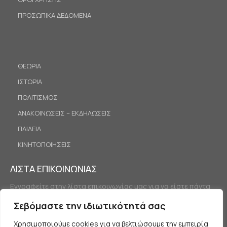
ΠΡΟΣΩΠΙΚΑ ΔΕΔΟΜΕΝΑ
ΘΕΩΡΙΑ
ΙΣΤΟΡΙΑ
ΠΟΛΙΤΙΣΜΟΣ
ΑΝΑΚΟΙΝΩΣΕΙΣ – ΕΚΔΗΛΩΣΕΙΣ
ΠΑΙΔΕΙΑ
ΚΙΝΗΤΟΠΟΙΗΣΕΙΣ
ΛΙΣΤΑ ΕΠΙΚΟΙΝΩΝΙΑΣ
Εγγραφείτε στην λίστα επικοινωνίας μας για να είστε πάντα
ενημερωμένοι.
Σεβόμαστε την ιδιωτικότητά σας
Χρησιμοποιούμε cookies για να βελτιώσουμε την εμπειρία