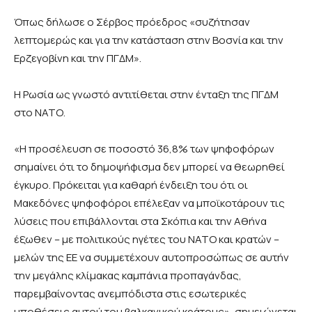
Όπως δήλωσε ο Σέρβος πρόεδρος «συζήτησαν
λεπτομερώς και για την κατάσταση στην Βοσνία και την
Ερζεγοβίνη και την ΠΓΔΜ».
Η Ρωσία ως γνωστό αντιτίθεται στην ένταξη της ΠΓΔΜ
στο ΝΑΤΟ.
«Η προσέλευση σε ποσοστό 36,8% των ψηφοφόρων
σημαίνει ότι το δημοψήφισμα δεν μπορεί να θεωρηθεί
έγκυρο. Πρόκειται για καθαρή ένδειξη του ότι οι
Μακεδόνες ψηφοφόροι επέλεξαν να μποϊκοτάρουν τις
λύσεις που επιβάλλονται στα Σκόπια και την Αθήνα
έξωθεν – με πολιτικούς ηγέτες του ΝΑΤΟ και κρατών –
μελών της
EE
να συμμετέχουν αυτοπροσώπως σε αυτήν
την μεγάλης κλίμακας καμπάνια προπαγάνδας,
παρεμβαίνοντας ανεμπόδιστα στις εσωτερικές
υποθέσεις αυτού του βαλκανικού κράτους», σημειώνεται