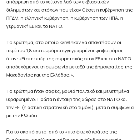
απόρριψη από το γείτονα λαό των εκβιαστικών
διλημμάτων και στόχων που είχαν θέσει η κυβέρνηση της
ΠΓΔΜ, η ελληνική κυβέρνηση, η κυβέρνηση των ΗΠΑ, η
γερμανική ΕΕ και το ΝΑΤΟ.
Το ερώτημα, στο οποίο κλήθηκαν να απαντήσουν οι
περίπου 1,8 εκατομμύρια εγγεγραμμένοι ψηφοφόροι,
ήταν: «Είστε υπέρ της συμμετοχής στην ΕΕ και στο ΝΑΤΟ
αποδεχόμενοι τη συμφωνία μεταξύ της Δημοκρατίας της
Μακεδονίας και της Ελλάδας;
»
.
Το ερώτημα ήταν σαφές, βαθιά πολιτικό και μελετημένα
ιεραρχημένο: Πρώτα η ένταξη της χώρας στο ΝΑΤΟ και
την ΕΕ, (η αστική στρατηγική στο τιμόνι), μετά η συμφωνία
με την Ελλάδα.
Για το σκοπό αυτό, από το «πιο φτωχό κράτος της
Ευρώπης», παρέλασαν τάζοντας ανέξοδες επιταγές