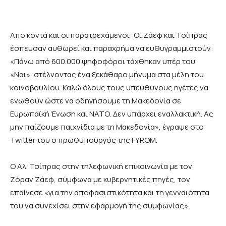
Από κοντά και οι παρατρεχάμενοι: Οι Ζάεφ και Τσίπρας
έσπευσαν αυθωρεί και παραχρήμα να ευθυγραμμιστούν:
«Πάνω από 600.000 ψηφοφόροι τάχθηκαν υπέρ του
«Ναι», στέλνοντας ένα ξεκάθαρο μήνυμα στα μέλη του
κοινοβουλίου. Καλώ όλους τους υπεύθυνους ηγέτες να
ενωθούν ώστε να οδηγήσουμε τη Μακεδονία σε
Ευρωπαϊκή Ένωση και ΝΑΤΟ. Δεν υπάρχει εναλλακτική. Ας
μην παίζουμε παιχνίδια με τη Μακεδονία», έγραψε στο
Twitter
του ο πρωθυπουργός της
FYROM
.
Ο Αλ. Τσίπρας στην τηλεφωνική επικοινωνία με τον
Ζόραν Ζάεφ, σύμφωνα με κυβερνητικές πηγές, τον
επαίνεσε «για την αποφασιστικότητα και τη γενναιότητα
του να συνεχίσει στην εφαρμογή της συμφωνίας».