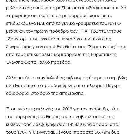
μελλοντικής ευημερίας μαζί με μια υποβόσκουσα απειλή
«τιμωρίας» σε περίπτωση μη συμμόρφωσης με το
επιδιωκόμενο ΝΑΙ, από το γενικό γραμματέα του ΝΑΤΟ
μέχρι και τον πρώην πρόεδρο των ΗΠΑ, Τζωρτζ Μπους
τζούνιορ – που εγκατέλειψε για λίγο την τέχνη της
ζωγραφικής για να απευθυνθεί στους “Σκοπιανούς” – και
από τους επικεφαλείς κομισάριους της Ευρωπαϊκής
Ένωσης ως το Γάλλο πρόεδρο.
Αλλά αυτός ο σκανδαλώδης εκβιασμός έφερε το ακριβώς
αντίθετο από το προσδοκώμενο αποτέλεσμα.: Παγερή
αδιαφορία, στο όριο της απαξίωσης.
Έτσι ενώ στις εκλογές του 2016 για την ανάδειξη, τότε,
της σημερινής σύνθεσης του κοινοβουλίου και της
κυβέρνησης Ζάεφ, ψήφισαν 1.191.832 ψηφοφόροι από
τους 1.784.416 εγγεγραμμένους, ποσοστό 66,79% δυο