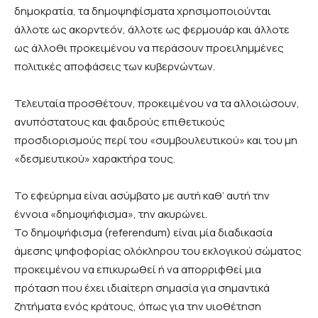
δημοκρατία, τα δημοψηφίσματα χρησιμοποιούνται
άλλοτε ως ακορντεόν, άλλοτε ως φερμουάρ και άλλοτε
ως άλλοθι προκειμένου να περάσουν προειλημμένες
πολιτικές αποφάσεις των κυβερνώντων.
Τελευταία προσθέτουν, προκειμένου να τα αλλοιώσουν,
ανυπόστατους και φαιδρούς επιθετικούς
προσδιορισμούς περί του «συμβουλευτικού» και του μη
«δεσμευτικού» χαρακτήρα τους.
Το εφεύρημα είναι ασύμβατο με αυτή καθ’ αυτή την
έννοια «δημοψήφισμα», την ακυρώνει.
Το
δημοψήφισμα
(
referendum
) είναι μία διαδικασία
άμεσης ψηφοφορίας ολόκληρου του εκλογικού σώματος
προκειμένου να επικυρωθεί ή να απορριφθεί μια
πρόταση που έχει ιδιαίτερη σημασία για σημαντικά
ζητήματα ενός κράτους, όπως για την υιοθέτηση