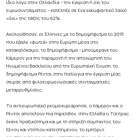
ίδιο λόγο στην Ολλανδία – την έγκριση ή όχι του
ευρωσυντάγματος – κατέληξε σε ένα εκκωφαντικό λαϊκό
«όχι» της τάξης του 62%.
Ακολούθησαν, οι Έλληνες με το δημοψήφισμα το 2015
που έβαλε «φωτιά» στην Ευρώπη μέσα στο
κατακαλόκαιρο, το δημοψήφισμα – μπούμερανκ του
Κάμερον για την παραμονή ή την αποχώρησή του
Ηνωμένου Βασιλείου από την Ευρωπαϊκή Ένωση, το
δημοψήφισμα Ρέντσι στην Ιταλία για την έγκριση μίας
σειράς από φιλοευρωενωσιακές συνταγματικές
μεταρρυθμίσεις.
Το αντιευρωπαϊκό ρεύμα κυριάρχησε, ο Κάμερον και ο
Ρέντσι αποτελούν πια παρελθόν, στην Ελλάδα ο Τσίπρας
έκανε πραξικόπημα και με τη στήριξη σύμπαντος του
ξένου και ντόπιου κατεστημένου, το εμπόριο