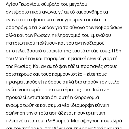
Αγίου Γεωργίου, σύμβολο του μεγάλου
αντιφασιστικού αγώνα, γι’ αυτό και συνθήματα
ενάντια στο φασισμό είναι γραμμένα σε όλα τα
οδοφράγματα. Σχεδόν για το σύνολο των Νοβορώσων
αλλά και των Ρώσων, η κληρονομιά του «μεγάλου
πατριωτικού πολέμου» και του αντιναζισμού
αποτελεί βασικό στοιχείο της ταυτότητάς τους. Η 9η
του Μάη ήταν και παραμένει η βασική εθνική γιορτή
της Ρωσίας. Και αν αυτό φαντάζει προφανές στους
αριστερούς και τους κομμουνιστές – είτε τους
πραγματικούς είτε όσους απλά διατηρούν τον τίτλο
ενώ είναι κομμάτι του συστήματος του Πούτιν –
προκαλεί εντύπωση ότι αυτή η κληρονομιά
ενσωματώθηκε και σε μια νέα ιδιόμορφη εθνική
αφήγηση την οποία ασπάζεται η συντριπτική
πλειονότητα του πληθυσμού. Μια αφήγηση που χωρά
και τον τσάρο και τον Λένιν και την ορθοδοξία και τις