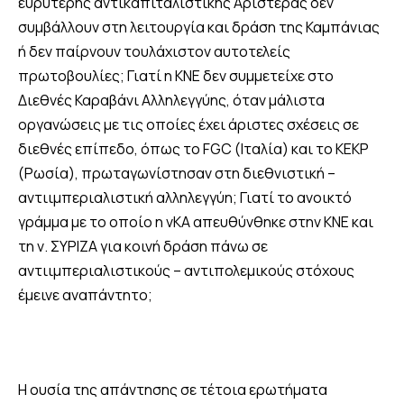
ευρύτερης αντικαπιταλιστικής Αριστεράς δεν
συμβάλλουν στη λειτουργία και δράση της Καμπάνιας
ή δεν παίρνουν τουλάχιστον αυτοτελείς
πρωτοβουλίες; Γιατί η ΚΝΕ δεν συμμετείχε στο
Διεθνές Καραβάνι Αλληλεγγύης, όταν μάλιστα
οργανώσεις με τις οποίες έχει άριστες σχέσεις σε
διεθνές επίπεδο, όπως το FGC (Ιταλία) και το ΚΕΚΡ
(Ρωσία), πρωταγωνίστησαν στη διεθνιστική –
αντιιμπεριαλιστική αλληλεγγύη; Γιατί το ανοικτό
γράμμα με το οποίο η νΚΑ απευθύνθηκε στην ΚΝΕ και
τη ν. ΣΥΡΙΖΑ για κοινή δράση πάνω σε
αντιιμπεριαλιστικούς – αντιπολεμικούς στόχους
έμεινε αναπάντητο;
Η ουσία της απάντησης σε τέτοια ερωτήματα