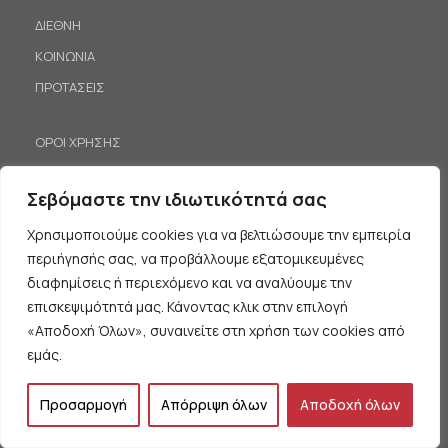
ΔΙΕΘΝΗ
ΚΟΙΝΩΝΙΑ
ΠΡΟΤΑΣΕΙΣ
ΟΡΟΙ ΧΡΗΣΗΣ
ΠΡΟΣΩΠΙΚΑ ΔΕΔΟΜΕΝΑ
Σεβόμαστε την ιδιωτικότητά σας
Χρησιμοποιούμε cookies για να βελτιώσουμε την εμπειρία
περιήγησής σας, να προβάλλουμε εξατομικευμένες
ΘΕΩΡΙΑ
διαφημίσεις ή περιεχόμενο και να αναλύουμε την
ΙΣΤΟΡΙΑ
επισκεψιμότητά μας. Κάνοντας κλικ στην επιλογή
«Αποδοχή Όλων», συναινείτε στη χρήση των cookies από
ΠΟΛΙΤΙΣΜΟΣ
εμάς.
ΑΝΑΚΟΙΝΩΣΕΙΣ – ΕΚΔΗΛΩΣΕΙΣ
ΠΑΙΔΕΙΑ
Προσαρμογή
Απόρριψη όλων
Αποδοχή όλων
ΚΙΝΗΤΟΠΟΙΗΣΕΙΣ