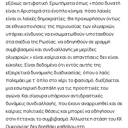
εξόχως αντιφατική. Ερωτήματα όπως «πόσο δυνατή
είναι η Αριστερά στο ένοπλο κίνημα, πόσο λαϊκές
είναι οι λαϊκές δημοκρατίες, θα προχωρήσουν όντως
σε εθνικοποιήσεις της περιουσίας των ολιγαρχών,
υπάρχει κίνδυνος να ενσωματωθούν-υποταχθούν
στα σχέδια της Ρωσίας, να οδηγηθούν σε γραμμή
συμβιβασμού και συνδιαλλαγής με μερίδες
ολιγαρχών;» είναι καίρια και οι απαντήσεις δεν είναι
εύκολες. Είναι δεδομένο ότι εντός αυτής της
εξαιρετικά δυναμικής διαδικασίας, όπου ο λαός
πολεμάει με τ’ όπλο στο χέρι το φασισμό, διεξάγεται
μια εσωτερική διαπάλη για τις προοπτικές του
αγώνα. Και σίγουρα υπάρχουν αντιδραστικές
δυνάμεις συνδιαλλαγής, που έχουν αναρριχηθεί και σε
καίριες πολιτικές θέσεις και μπορεί να οδηγήσουν
στην ήττα και το συμβιβασμό. Άλλωστε η στάση του ΚΚ
Ουκρανίας δεν βοηθάει καθόλου στη