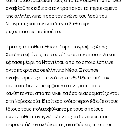
και τη διαστρέβλωσή τους από τον διεθνή Τύπο, ενώ
αναφέρθηκε ειδικά στον τρόπο και το περιεχόμενο
της αλληλεγγύης προς τον αγώνα του λαού του
Ντονμπάς και την ελπίδα για βαθύτερη
ριζοσπαστικοποίησή του.
Τρίτος τοποθετήθηκε ο δημοσιογράφος Άρης
Χατζηστεφάνου, που συνόδευσε την αποστολή και
έφτασε μέχρι το Ντονιέτσκ από το οποίο έστελνε
ανταποκρίσεις σε ελληνικά Μέσα. Ξεκίνησε
αναφερόμενος στις νεότερες εξελίξεις από την
περιοχή, δίνοντας έμφαση στον τρόπο που
καλύπτονται από τα ΜΜΕ τα όσα διαδραματίζονται
στη Νοβορωσία. Ιδιαίτερο ενδιαφέρον έδειξε στους
ίδιους τους πολιτοφύλακες με τους οποίους
συναντήθηκε αναγνωρίζοντας τη δυναμική που
παρουσιάζουν αλλά και τις αντιφάσεις που τους