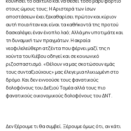
κουνήσει το δάχτυλο και να θέσει τόσο βαρύ φορτίο
στους ώμους τους; Η Αριστερά των ίσων
αποστάσεων έχει ξεκαθαρίσει πρώτον και κύριον
αυτή ποια ήταν και είναι τα καθήκοντά της προτού
δασκαλέψει έναν ένοπλο λαό; Αλλά μην υποτιμάτε και
τη δυναμική των πραγμάτων. Η ακραία
νεοφιλελεύθερη ατζέντα που φέρνει μαζί της η
χούντα του Κιέβου οδηγεί και σε κοινωνικό
ριζοσπαστισμό. «Θέλουν να μας σκοτώσουν εμάς
τους συνταξιούχους» μας έλεγε μια ηλικιωμένη στο
δρόμο. Και δεν εννοούσε τους φανατικούς
δολοφόνους του Δεξιού Τομέα αλλά τους πιο
φανατικούς οικονομικούς δολοφόνους του ΔΝΤ.
Δεν ξέρουμε τι θα συμβεί. Ξέρουμε όμως ότι, αν κάτι