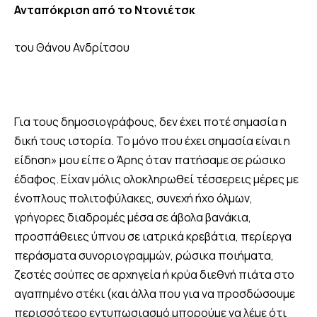
Ανταπόκριση από το Ντονιέτσκ
του Θάνου Ανδρίτσου
Για τους δημοσιογράφους, δεν έχει ποτέ σημασία η
δική τους ιστορία. Το μόνο που έχει σημασία είναι η
είδηση» μου είπε ο Άρης όταν πατήσαμε σε ρώσικο
έδαφος. Είχαν μόλις ολοκληρωθεί τέσσερεις μέρες με
ένοπλους πολιτοφύλακες, συνεχή ήχο όλμων,
γρήγορες διαδρομές μέσα σε άβολα βανάκια,
προσπάθειες ύπνου σε ιατρικά κρεβάτια, περίεργα
περάσματα συνοριογραμμών, ρώσικα ποιήματα,
ζεστές σούπες σε αρχηγεία ή κρύα διεθνή πιάτα στο
αγαπημένο στέκι (και άλλα που για να προσδώσουμε
περισσότερο εντυπωσιασμό μπορούμε να λέμε ότι