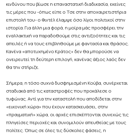
κινδύνου που βίωσε η επαναστατική διαδικασία, εκείνες
τις μέρες που -όπως είπε ο Τσε στην αποχαιρετιστήρια
επιστολή του- ο Φιντέλ έλαμψε όσο λίγοι πολιτικοί στην
ιστορία. Για άλλη μια φορά, η μοίρα μάς προσφέρει την
εναλλακτική να παραδοθούμε στις αντιξοότητες και τις
απειλές ή να τους επιβληθούμε με φαντασία και θράσος.
Κανένα «αποτυχημένο Κράτος» δεν θα μπορούσε να
ονειρευτεί τη δεύτερη επιλογή, κανένας άξιος λαός δεν
θα την στήριζε.
Σήμερα, η τόσο συχνά δυσφημισμένη Κούβα, συνέρχεται
σταδιακά από τις καταστροφές που προκάλεσε ο
τυφώνας. Αντί για την καταστολή που αποδίδεται στην
«εικονική χώρα» που έχουν κατασκευάσει, στην
«πραγματική» χώρα, οι αρχές επισκέπτονται συνεχώς τις
πληγείσες περιοχές και συνομιλούν απευθείας με τους
πολίτες. Όπως σε όλες τις δύσκολες φάσεις, η