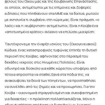
φίλους του Οίκου μας και της Κουβανικής Επανάστασης,
οι οποίοι, αντιμέτωποι με τις επίμονες και ζοφερές
ειδήσεις που πληθαίνουν στα ΜΜΕ και τα δίκτυα, ρωτούν
με ανησυχία τι συμβαίνει στη χώρα μας. Είναι πράγματι «ο
λαός» και η «κυβέρνηση» αντιμέτωποι; Είναι η Κούβα ένα
«αποτυχημένο κράτος» ανίκανο να επιλύσει μια κρίση;
Ταυτόχρονα με την έναρξη ισχύος του (Οικογενειακού)
Κώδικα, ένας καταστροφικός τυφώνας έπληξε τη δυτική
περιοχή της Κούβας, αφήνοντας στο πέρασμά του
δεκάδες νεκρούς στις Ηνωμένες Πολιτείες. Είναι
οδυνηρό και δύσκολο για κάθε χώρα που υποφέρει από
τέτοια απρόοπτα να σταθεί ξανά στα πόδια της, να
ανακουφίσει τα δεινά των πληγέντων, να προσπαθήσει
να συνέλθει από τις ζημιές και να προχωρήσει. Για την
Κούβα – οικονομικά στραγγαλισμένη και συκοφαντημένη
για δεκαετίες – η πρόκληση πολλαπλασιάζεται. Μόνο η
αδιαμφισβήτητη απόφαση να διατεθούν οι λιγοστοί