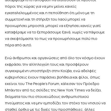
πόροι της χώρας για να μην μείνει κανείς
εγκαταλελειμμένος και η πεποίθηση ότι μόνο με τη
συμμετοχή και τη στήριξη του λαού μπορεί να
προχωρήσει μπροστά, μπορεί να εξηγήσει κανείς γιατί
καταφέραμε να το ξεπεράσουμε ξανά, χωρίς να πάψουμε
να σκεφτόμαστε το πως να προχωρήσουμε πολύ πιο
πέρα από αυτό.
Ενώ άνθρωποι και οργανώσεις από όλο τον κόσμο έχουν
εκφράσει την αλληλεγγύη τους και προσφέρουν
συγκεκριμένη υποστήριξη στην Κούβα, ενώ αδελφές
κυβερνήσεις έχουν παράσχει βοήθεια και φίλοι, όπως
εκείνοι του The People’s Forum, κάλεσαν τον Πρόεδρο
Μπάιντεν από τις σελίδες της New York Times να δείξει
δείγματα του πιο στοιχειώδους ανθρωπιστικού
πνεύματος και να μην εμποδίζει τον στόχο του νησιού να
σταθεί όρθιο με τις δικές του προσπάθειες, άλλες