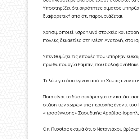
Υποστηρίζει ότι ακρότητες αίματος υπήρξα
διαφορετική από ότι παρουσιάζεται.
Χρησιμοποιεί ισραηλινά στοιχεία και ισραηλ
πολλές δεκαετίες στη Μέση Ανατολή, στο Ισ
Υπενθυμίζει τις εποχές που υπήρξαν ευκαιρ
πρωθυπουργία Ράμπιν, που δολοφονήθηκε 
Τι λέει για όσα έγιναν από τη Χαμάς εναντί
Ποια είναι τα δύο σενάρια για την κατάστασ
στάση των χωρών της περιοχής έναντι του 
«προσέγγισης» Σαουδικής Αραβίας-Ισραήλ
Ο κ. Πισσίας εκτιμά ότι ο Νετανιάχου βρίσκε