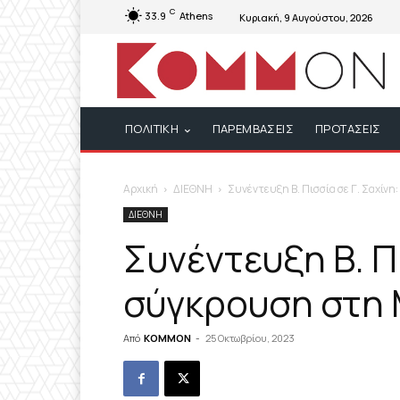
C
33.9
Athens
Κυριακή, 9 Αυγούστου, 2026
ΠΟΛΙΤΙΚΗ
ΠΑΡΕΜΒΑΣΕΙΣ
ΠΡΟΤΑΣΕΙΣ
Αρχική
ΔΙΕΘΝΗ
Συνέντευξη Β. Πισσία σε Γ. Σαχίν
ΔΙΕΘΝΗ
Συνέντευξη Β. Πι
σύγκρουση στη 
Από
KOMMON
-
25 Οκτωβρίου, 2023