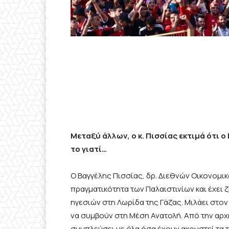
Μεταξύ άλλων, ο κ. Πισσίας εκτιμά ότι ο
το γιατί…
Ο Βαγγέλης Πισσίας, δρ. Διεθνών Οικονομικ
πραγματικότητα των Παλαιστινίων και έχει ζ
ηγεσιών στη Λωρίδα της Γάζας. Μιλάει στον
να συμβούν στη Μέση Ανατολή. Από την αρχή
συμπλεύσει με όλα όσα έχουν ακουστεί τα τ