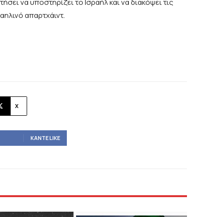
ήσει να υποστηρίζει το Ισραήλ και να διακόψει τις
ραηλινό απαρτχάιντ.
X
ΚΆΝΤΕ LIKE