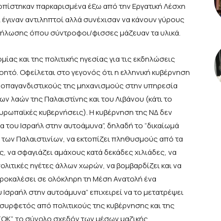
οπίστηκαν παρκαρισμένα έξω από την Εργατική Λέσχη
 έγιναν αντιληπτοί αλλά συνέχισαν να κάνουν γύρους
δήλωσης όπου σύντροφοι/φισσες μάζευαν τα υλικά.
μίας και της πολιτικής ηγεσίας για τις εκδηλώσεις
νοητό. Οφείλεται στο γεγονός ότι η ελληνική κυβέρνηση
προπαγανδιστικούς της μηχανισμούς στην υπηρεσία
ν λαών της Παλαιστίνης και του Λιβάνου (κάτι το
ευρωπαϊκές κυβερνήσεις). Η κυβέρνηση της ΝΔ δεν
μα του Ισραήλ στην αυτοάμυνα”, δηλαδή το “δικαίωμά
ς των Παλαιστινίων, να εκτοπίζει πληθυσμούς από τα
ς, να σφαγιάζει αμάχους κατά δεκάδες χιλιάδες, να
λιτικές ηγέτες άλλων χωρών, να βομβαρδίζει και να
 προκαλέσει σε ολόκληρη τη Μέση Ανατολή ένα
 Ισραήλ στην αυτοάμυνα” επιχειρεί να το μετατρέψει
 συρφετός από πολιτικούς της κυβέρνησης και της
ΣΟΚ”, το σύνολο σχεδόν των μέσων μαζικής