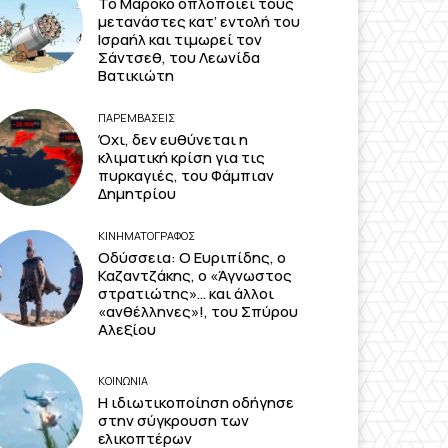
Το Μαρόκο οπλοποιεί τους
μετανάστες κατ’ εντολή του
Ισραήλ και τιμωρεί τον
Σάντσεθ, του Λεωνίδα
Βατικιώτη
ΠΑΡΕΜΒΑΣΕΙΣ
Όχι, δεν ευθύνεται η
κλιματική κρίση για τις
πυρκαγιές, του Φάμπιαν
Δημητρίου
ΚΙΝΗΜΑΤΟΓΡΆΦΟΣ
Οδύσσεια: Ο Ευριπίδης, ο
Καζαντζάκης, ο «Άγνωστος
στρατιώτης»… και άλλοι
«ανθέλληνες»!, του Σπύρου
Αλεξίου
ΚΟΙΝΩΝΙΑ
Η ιδιωτικοποίηση οδήγησε
στην σύγκρουση των
ελικοπτέρων