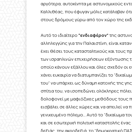
αργότερα, αυτοκίνητα με αστυνομικούς εντ
Καλλιθέας, που έφυγαν μόλις κατάλαβαν ότι
στους δρόμους γύρω από τον χώρο της εκ
Αυτό το ιδιαίτερο
“ενδιαφέρον”
της αστυνο
αλληλεγγύης για την Παλαιστίνη, είναι κατα
έχει θέσει τους κατασταλτικούς και τους 
των ισραηλινών επιχειρήσεων εξόντωσης τω
οποίο κάνουν εξάλλου και όλες σχεδόν οι 
χάνει ευκαιρία να διατυμπανίζει το “δικαίω
του” να υπάρχει ως δύναμη κατοχής της γη
σπίτια του, να ισοπεδώνει ολόκληρες πόλει
δολοφονεί με μαφιόζικες μεθόδους τους πο
εισβάλει σε άλλες χώρες και να απειλεί να
γενικευμένο πόλεμο… Αυτό το “δικαίωμα του
και σε εσωτερική πολιτική καταστολής ένας
δεξιάς, την ακροδεξιά, το “δημοκρατικό ΠΑ