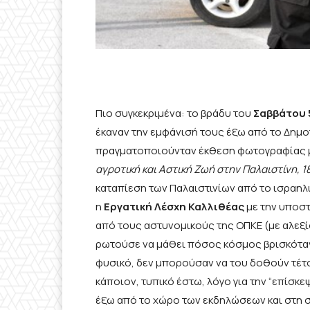
Πιο συγκεκριμένα: το βράδυ του
Σαββάτου 
έκαναν την εμφάνισή τους έξω από το Δημ
πραγματοποιούνταν έκθεση φωτογραφίας μ
αγροτική και Αστική Ζωή στην Παλαιστίνη, 
καταπίεση των Παλαιστινίων από το ισραη
η
Εργατική Λέσχη Καλλιθέας
με την υποστ
από τους αστυνομικούς της ΟΠΚΕ (με αλεξί
ρωτούσε να μάθει πόσος κόσμος βρισκόταν 
φυσικό, δεν μπορούσαν να του δοθούν τέτο
κάποιον, τυπικό έστω, λόγο για την “επίσκεψ
έξω από το χώρο των εκδηλώσεων και στη 