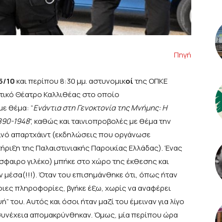
Πηγή
5/10
και περίπου 8:30 μμ. αστυνομικ
οί
της ΟΠΚΕ
οτικό Θέατρο Καλλιθέας στο οποίο
ε θέμα: “
Ενάντια στη Γενοκτονία της Μνήμης: Η
1890-1948
”, καθώς και ταινιοπροβολές με θέμα την
λινό απαρτχάιντ (εκδηλώσεις που οργάνωσε
ήριξη της Παλαιστινιακής Παροικίας Ελλάδας). Ένας
σφαιρο γιλέκο) μπήκε στο χώρο της έκθεσης και
μέσα(!!!). Όταν του επισημάνθηκε ότι, όπως ήταν
ιες πληροφορίες, βγήκε έξω, χωρίς να αναφέρει
ή” του. Αυτός και όσοι ήταν μαζί του έμειναν για λίγο
συνέχεια απομακρύνθηκαν. Όμως, μία περίπου ώρα