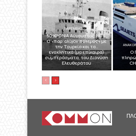
ΠΑΡΕΜΒΑΣΕΙΣ
50 ΧΡΟΝΙΑ Αύγουστος 1976:
Ο «παρ’ ολίγον πόλεμος» με
ΑΝΑΚΟΙ
την Τουρκία και τα…
ενοχλητικά (μα επίκαιρα)
Ο 
συμπεράσματα, του Διονύση
πληρώ
Ελευθεράτου
CH
ΠΛ