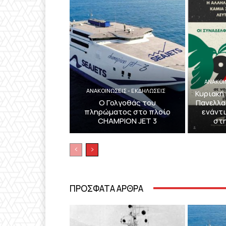
ΑΝΑΚΟΙ
ΑΝΑΚΟΙΝΩΣΕΙΣ - ΕΚΔΗΛΩΣΕΙΣ
Κυριακή
Ο Γολγοθάς του
Πανελλα
πληρώματος στο πλοίο
ενάντι
CHAMPION JET 3
στ
ΠΡΟΣΦΑΤΑ ΑΡΘΡΑ