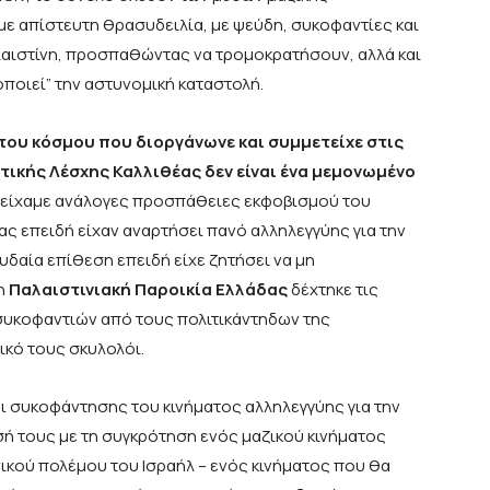
με απίστευτη θρασυδειλία, με ψεύδη, συκοφαντίες και
αλαιστίνη, προσπαθώντας να τρομοκρατήσουν, αλλά και
ποιεί” την αστυνομική καταστολή.
ου κόσμου που διοργάνωνε και συμμετείχε στις
τικής Λέσχης Καλλιθέας δεν είναι ένα μεμονωμένο
 είχαμε ανάλογες προσπάθειες εκφοβισμού του
 επειδή είχαν αναρτήσει πανό αλληλεγγύης για την
χυδαία επίθεση επειδή είχε ζητήσει να μη
 η
Παλαιστινιακή Παροικία Ελλάδας
δέχτηκε τις
 συκοφαντιών από τους πολιτικάντηδων της
ικό τους σκυλολόι.
ι συκοφάντησης του κινήματος αλληλεγγύης για την
σή τους με τη συγκρότηση ενός μαζικού κινήματος
νικού πολέμου του Ισραήλ – ενός κινήματος που θα