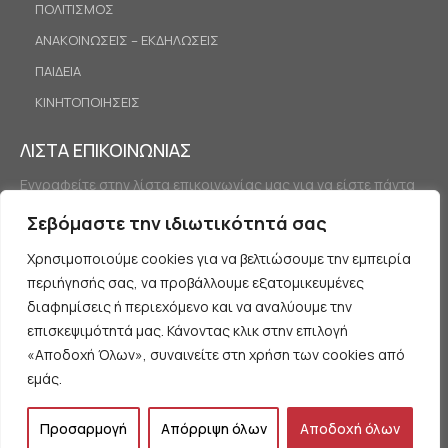
ΠΟΛΙΤΙΣΜΟΣ
ΑΝΑΚΟΙΝΩΣΕΙΣ – ΕΚΔΗΛΩΣΕΙΣ
ΠΑΙΔΕΙΑ
ΚΙΝΗΤΟΠΟΙΗΣΕΙΣ
ΛΙΣΤΑ ΕΠΙΚΟΙΝΩΝΙΑΣ
Εγγραφείτε στην λίστα επικοινωνίας μας για να είστε πάντα
ενημερωμένοι.
Σεβόμαστε την ιδιωτικότητά σας
Χρησιμοποιούμε cookies για να βελτιώσουμε την εμπειρία
περιήγησής σας, να προβάλλουμε εξατομικευμένες
διαφημίσεις ή περιεχόμενο και να αναλύουμε την
επισκεψιμότητά μας. Κάνοντας κλικ στην επιλογή
«Αποδοχή Όλων», συναινείτε στη χρήση των cookies από
Εγγραφή
εμάς.
Προσαρμογή
Απόρριψη όλων
Αποδοχή όλων