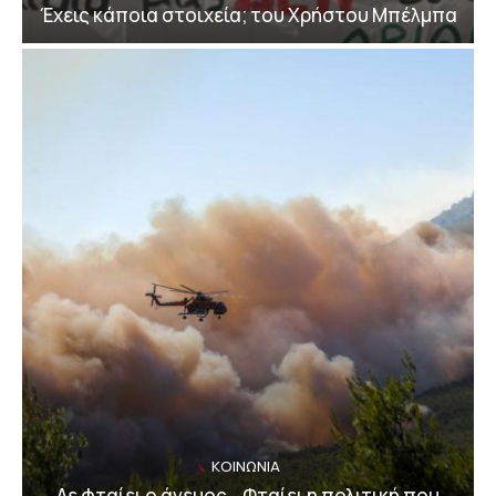
Έχεις κάποια στοιχεία; του Χρήστου Μπέλμπα
ΚΟΙΝΩΝΙΑ
Δε φταίει ο άνεμος… Φταίει η πολιτική που