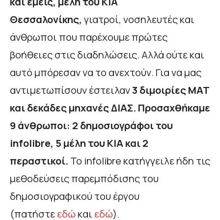
και εμείς, μέλη του ΚΙΑ
Θεσσαλονίκης,
γιατροί, νοσηλευτές και
άνθρωποι που παρέχουμε πρώτες
βοήθειες στις διαδηλώσεις. Αλλά ούτε και
αυτό μπόρεσαν να το ανεχτούν. Για να μας
αντιμετωπίσουν έστειλαν
3 διμοιρίες ΜΑΤ
και δεκάδες μηχανές ΔΙΑΣ. Προσαχθήκαμε
9 άνθρωποι: 2 δημοσιογράφοι του
infolibre, 5 μέλη του ΚΙΑ και 2
περαστικοί.
Το infolibre κατήγγειλε ήδη τις
μεθοδεύσεις παρεμπόδισης του
δημοσιογραφικού του έργου
(πατήστε
εδώ
και
εδώ
).