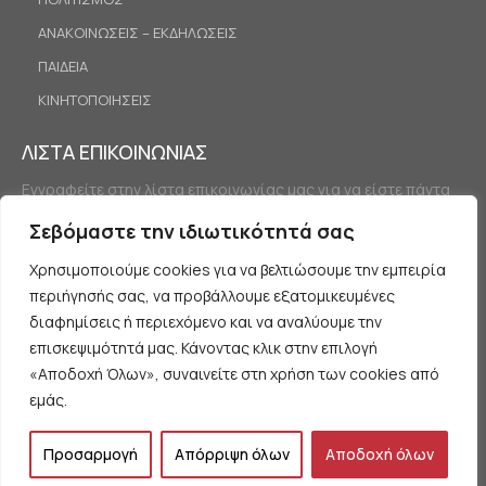
ΑΝΑΚΟΙΝΩΣΕΙΣ – ΕΚΔΗΛΩΣΕΙΣ
ΠΑΙΔΕΙΑ
ΚΙΝΗΤΟΠΟΙΗΣΕΙΣ
ΛΙΣΤΑ ΕΠΙΚΟΙΝΩΝΙΑΣ
Εγγραφείτε στην λίστα επικοινωνίας μας για να είστε πάντα
ενημερωμένοι.
Σεβόμαστε την ιδιωτικότητά σας
Χρησιμοποιούμε cookies για να βελτιώσουμε την εμπειρία
περιήγησής σας, να προβάλλουμε εξατομικευμένες
διαφημίσεις ή περιεχόμενο και να αναλύουμε την
επισκεψιμότητά μας. Κάνοντας κλικ στην επιλογή
«Αποδοχή Όλων», συναινείτε στη χρήση των cookies από
Εγγραφή
εμάς.
Προσαρμογή
Απόρριψη όλων
Αποδοχή όλων