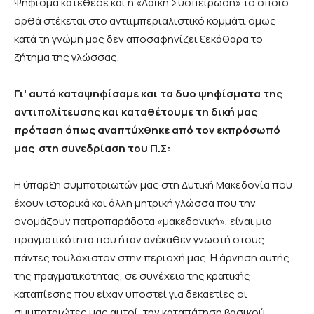
Ψήφισμα κατέθεσε και η «Λαϊκή Συσπείρωση» το οποίο
ορθά στέκεται στο αντιιμπεριαλιστικό κομμάτι όμως
κατά τη γνώμη μας δεν αποσαφηνίζει ξεκάθαρα το
ζήτημα της γλώσσας.
Γι’ αυτό καταψηφίσαμε και τα δυο ψηφίσματα της
αντιπολίτευσης και καταθέτουμε τη δική μας
πρόταση όπως αναπτύχθηκε από τον εκπρόσωπό
μας στη συνεδρίαση του Π.Σ:
Η ύπαρξη συμπατριωτών μας στη Δυτική Μακεδονία που
έχουν ιστορικά και άλλη μητρική γλώσσα που την
ονομάζουν πατροπαράδοτα «μακεδονική», είναι μια
πραγματικότητα που ήταν ανέκαθεν γνωστή στους
πάντες τουλάχιστον στην περιοχή μας. Η άρνηση αυτής
της πραγματικότητας, σε συνέχεια της κρατικής
καταπίεσης που είχαν υποστεί για δεκαετίες οι
συμπατριώτες μας αυτοί, την καταπάτηση βασικού