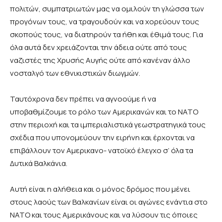
πολιτών, συμπατριωτών μας να ομιλούν τη γλώσσα των
προγόνων τους, να τραγουδούν και να χορεύουν τους
σκοπούς τους, να διατηρούν τα ήθη και έθιμά τους. Για
όλα αυτά δεν χρειάζονται την άδεια ούτε από τους
ναζιστές της Χρυσής Αυγής ούτε από κανέναν άλλο
νοσταλγό των εθνικιστικών διωγμών.
Ταυτόχρονα δεν πρέπει να αγνοούμε ή να
υποβαθμίζουμε το ρόλο των Αμερικανών και το ΝΑΤΟ
στην περιοχή και τα ιμπεριαλιστικά γεωστρατηγικά τους
σχέδια που υπονομεύουν την ειρήνη και έρχονται να
επιβάλλουν τον Αμερικανο- νατοϊκό έλεγχο σ’ όλα τα
Δυτικά Βαλκάνια.
Αυτή είναι η αλήθεια και ο μόνος δρόμος που μένει
στους λαούς των Βαλκανίων είναι οι αγώνες ενάντια στο
ΝΑΤΟ και τους Αμερικάνους και να λύσουν τις όποιες