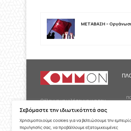
ΜΕΤΑΒΑΣΗ – Οργάνωση
ΠΛ
ΠΟ
Θέλουμε να μιλήσουμε για τον
ΟΙ
κομμουνισμό της εποχής μας,
Σεβόμαστε την ιδιωτικότητά σας
ΕΡ
την αναγκαία αλλά όχι
Χρησιμοποιούμε cookies για να βελτιώσουμε την εμπειρί
ΔΙ
δεδομένη προοπτική.
περιήγησής σας, να προβάλλουμε εξατομικευμένες