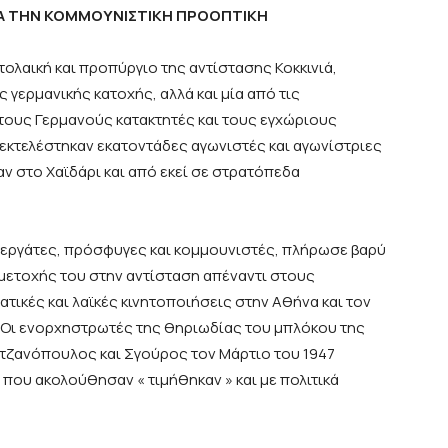
Α ΤΗΝ ΚΟΜΜΟΥΝΙΣΤΙΚΗ ΠΡΟΟΠΤΙΚΗ
ολαική και προπύργιο της αντίστασης Κοκκινιά,
ς γερμανικής κατοχής, αλλά και μία από τις
τους Γερμανούς κατακτητές και τους εγχώριους
 εκτελέστηκαν εκατοντάδες αγωνιστές και αγωνίστριες
ν στο Χαϊδάρι και από εκεί σε στρατόπεδα
υ εργάτες, πρόσφυγες και κομμουνιστές, πλήρωσε βαρύ
μετοχής του στην αντίσταση απέναντι στους
ατικές και λαϊκές κινητοποιήσεις στην Αθήνα και τον
α. Οι ενορχηστρωτές της θηριωδίας του μπλόκου της
υτζανόπουλος και Σγούρος τον Μάρτιο του 1947
 που ακολούθησαν « τιμήθηκαν » και με πολιτικά