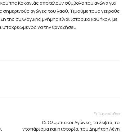
όκου της Κοκκινιάς αποτελούν σύμβολο του αγώνα για
ους σημερινούς αγώνες του λαού. Τιμούμε τους νεκρούς
ξη της συλλογικής μνήμης είναι ιστορικό καθήκον, με
ναι υποχρεωμένος να την ξαναζήσει.
Επόμενο άρθρο
Οι Ολυμπιακοί Αγώνες, τα λεφτά, το
ι
ντοπάρισμα και η ιστορία, του Δημήτρη Λένη