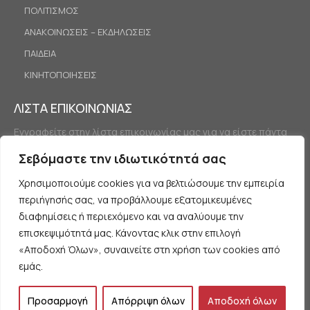
ΠΟΛΙΤΙΣΜΟΣ
ΑΝΑΚΟΙΝΩΣΕΙΣ – ΕΚΔΗΛΩΣΕΙΣ
ΠΑΙΔΕΙΑ
ΚΙΝΗΤΟΠΟΙΗΣΕΙΣ
ΛΙΣΤΑ ΕΠΙΚΟΙΝΩΝΙΑΣ
Εγγραφείτε στην λίστα επικοινωνίας μας για να είστε πάντα
ενημερωμένοι.
Σεβόμαστε την ιδιωτικότητά σας
Χρησιμοποιούμε cookies για να βελτιώσουμε την εμπειρία
περιήγησής σας, να προβάλλουμε εξατομικευμένες
διαφημίσεις ή περιεχόμενο και να αναλύουμε την
επισκεψιμότητά μας. Κάνοντας κλικ στην επιλογή
«Αποδοχή Όλων», συναινείτε στη χρήση των cookies από
Εγγραφή
εμάς.
Προσαρμογή
Απόρριψη όλων
Αποδοχή όλων