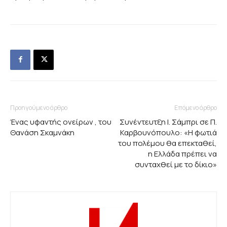
Προηγούμενο άρθρο
Επόμενο άρθρο
Ένας υφαντής ονείρων , του
Συνέντευτξη Ι. Σάμπρι σε Π.
Θανάση Σκαμνάκη
Καρβουνόπουλο: «Η φωτιά
του πολέμου θα επεκταθεί,
η Ελλάδα πρέπει να
συνταχθεί με το δίκιο»