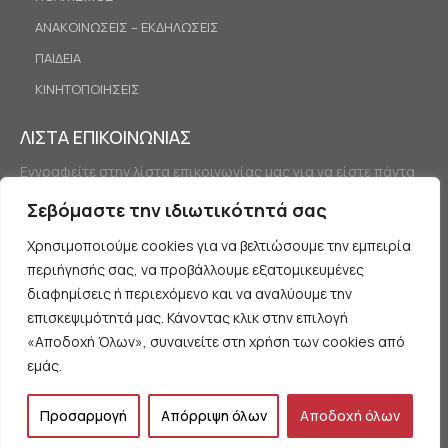
ΑΝΑΚΟΙΝΩΣΕΙΣ – ΕΚΔΗΛΩΣΕΙΣ
ΠΑΙΔΕΙΑ
ΚΙΝΗΤΟΠΟΙΗΣΕΙΣ
ΛΙΣΤΑ ΕΠΙΚΟΙΝΩΝΙΑΣ
Εγγραφείτε στην λίστα επικοινωνίας μας για να είστε πάντα
ενημερωμένοι.
Σεβόμαστε την ιδιωτικότητά σας
Χρησιμοποιούμε cookies για να βελτιώσουμε την εμπειρία
περιήγησής σας, να προβάλλουμε εξατομικευμένες
διαφημίσεις ή περιεχόμενο και να αναλύουμε την
επισκεψιμότητά μας. Κάνοντας κλικ στην επιλογή
«Αποδοχή Όλων», συναινείτε στη χρήση των cookies από
Εγγραφή
εμάς.
Προσαρμογή
Απόρριψη όλων
Αποδοχή όλων