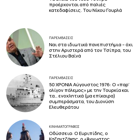
προέρχονται από παλιές
κατεδαφίσεις. Του Νίκου Γουρλά
ΠΑΡΕΜΒΑΣΕΙΣ
Ναι στα ιδιωτικά πανεπιστήμια – όχι
στην Αριστερά από τον Τσίπρα, του
Στέλιου Βαϊνά
ΠΑΡΕΜΒΑΣΕΙΣ
50 ΧΡΟΝΙΑ Αύγουστος 1976: Ο «παρ’
ολίγον πόλεμος» με την Τουρκία και
τα… ενοχλητικά (μα επίκαιρα)
συμπεράσματα, του Διονύση
Ελευθεράτου
ΚΙΝΗΜΑΤΟΓΡΆΦΟΣ
Οδύσσεια: Ο Ευριπίδης, ο
Καζαντζάκης, ο «Άγνωστος