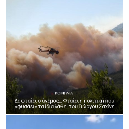
ΚΟΙΝΩΝΙΑ
Δε φταίει ο άνεμος… Φταίει η πολιτική που
«φυσάει» τα ίδια λάθη, του Γιώργου Σαχίνη