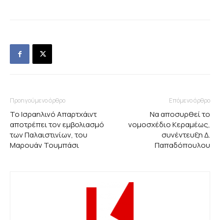
Προηγούμενο άρθρο
Επόμενο άρθρο
Το Ισραηλινό Απαρτχάιντ
Να αποσυρθεί το
αποτρέπει τον εμβολιασμό
νομοσχέδιο Κεραμέως,
των Παλαιστινίων, του
συνέντευξη Δ.
Μαρουάν Τουμπάσι
Παπαδόπουλου