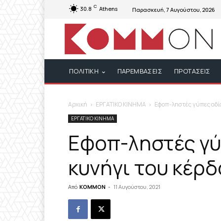
C
30.8
Athens
Παρασκευή, 7 Αυγούστου, 2026
ΠΟΛΙΤΙΚΗ
ΠΑΡΕΜΒΑΣΕΙΣ
ΠΡΟΤΑΣΕΙΣ
Αρχική
ΕΡΓΑΤΙΚΟ ΚΙΝΗΜΑ
Εφοπ-ληστές γύπες αδίσ
ΕΡΓΑΤΙΚΟ ΚΙΝΗΜΑ
Εφοπ-ληστές γύ
κυνήγι του κέρ
Από
KOMMON
-
11 Αυγούστου, 2021