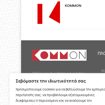
KOMMON
ΠΛ
ΠΟ
Θέλουμε να μιλήσουμε για τον
ΟΙ
κομμουνισμό της εποχής μας,
Σεβόμαστε την ιδιωτικότητά σας
ΕΡ
την αναγκαία αλλά όχι
Χρησιμοποιούμε cookies για να βελτιώσουμε την εμπειρί
ΔΙ
δεδομένη προοπτική.
περιήγησής σας, να προβάλλουμε εξατομικευμένες
Θέλουμε να μιλήσουμε
ΚΟ
διαφημίσεις ή περιεχόμενο και να αναλύουμε την