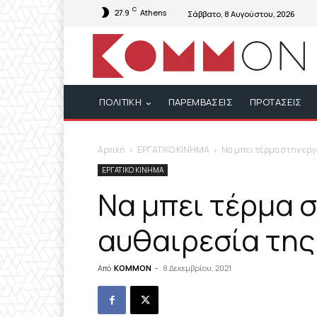
C
27.9
Athens
Σάββατο, 8 Αυγούστου, 2026
ΠΟΛΙΤΙΚΗ
ΠΑΡΕΜΒΑΣΕΙΣ
ΠΡΟΤΑΣΕΙΣ
Αρχική
ΕΡΓΑΤΙΚΟ ΚΙΝΗΜΑ
Να μπει τέρμα στην ερ
ΕΡΓΑΤΙΚΟ ΚΙΝΗΜΑ
Να μπει τέρμα 
αυθαιρεσία τη
Από
KOMMON
-
8 Δεκεμβρίου, 2021