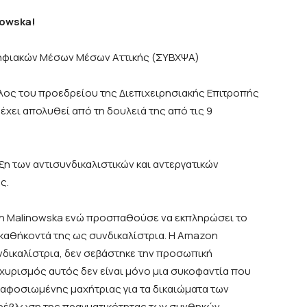
owska!
Ψηφιακών Μέσων Μέσων Αττικής (ΣΥΒΧΨΑ)
έλος του προεδρείου της Διεπιχειρησιακής Επιτροπής
ει απολυθεί από τη δουλειά της από τις 9
ξη των αντισυνδικαλιστικών και αντεργατικών
ς.
 τη Malinowska ενώ προσπαθούσε να εκπληρώσει το
 καθήκοντά της ως συνδικαλίστρια. Η Amazon
υνδικαλίστρια, δεν σεβάστηκε την προσωπική
χυρισμός αυτός δεν είναι μόνο μια συκοφαντία που
 αφοσιωμένης μαχήτριας για τα δικαιώματα των
τρέβλωση της πραγματικότητας των συνθηκών