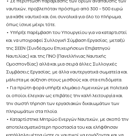
• Σε περίπτωση παραβίασης των ορίων ανάπαυσης των
ναυτικών, προβλεπόταν πρόστιμο από 300 – 500 ευρώ
για κάθε ναυτικό και όχι συνολικά για όλο το πλήρωμα,
όπως ίσχυε μέχρι τότε.
• Υπήρξε παρέμβαση του Υπουργείου για να καταρτιστεί
και να υπογραφεί Συλλογική Σύμβαση Εργασίας, μεταξύ
της ΣΕΕΝ (Συνδέσμου Επιχειρήσεων Επιβατηγού
Ναυτιλίας) και της ΠΝΟ (Πανελλήνιας Ναυτικής
Ομοσπονδίας) αλλά και μια σειρά άλλες Συλλογικές
Συμβάσεις Εργασίας, με άλλα ναυτεργατικά σωματεία και
μάλιστα με αύξηση στους μισθούς και στα επιδόματα.
• Για πρώτη φορά υπήρξε κλιμάκιο Λιμενικών με πολιτικά
οι οποίοι έλεγχαν ως επιβάτες την καλή λειτουργία και
την σωστή τήρηση των εργασιακών δικαιωμάτων των
πληρωμάτων στα πλοία.
• Καταρτίστηκε Μητρώο Ενεργών Ναυτικών, με σκοπό την
αποτελεσματικότερη προστασία του και ελήφθησαν
κατάλληλα μέτρα ώστε οι ναυτικοί να εργάζονται και να