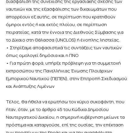
διασφάλιση της συνέχισης της εργασιακής σχέσης των
ναυτικών και της εξασφάλισης των δικαιωμάτων που
απορρέουν εξ αυτής, σε περίπτωση που κρατηθούν
όμηροι εντός ή και εκτός πλοίου, σε περίπτωση
πειρατείας, κατά την έννοια της Διεθνούς Σύμβασης για
το Δίκαιο στη Θάλασσα (UNCLOS) ή ένοπλης ληστείας.
• Στηρίξαμε αποφασιστικά τις συντάξεις των ναυτικών
όπως ομολογεί δημόσια και η ΠΝΟ
• Για πρώτη φορά, υπήρξε πρόβλεψη για τη συμμετοχή
εκπροσώπου της Πανελλήνιας Ένωσης Πλοιάρχων
Εμπορικού Ναυτικού (ΠΕΠΕΝ), στην Επιτροπή Σχεδιασμού
και Ανάπτυξης Λιμένων
Τέλος, θα ήθελα να ερωτήσω τον κύριο συκοφάντη, που
ήταν, όταν, με το άρθρο 45 του Κώδικα Δημοσίου
Ναυτεργατικού Δικαίου, η σημερινή κυβέρνηση μείωνε τα
πρόστιμα και καταργούσε, επί της ουσίας, την επέκταση
των προστίμων της ξηράς και για την ανασφάλιστη