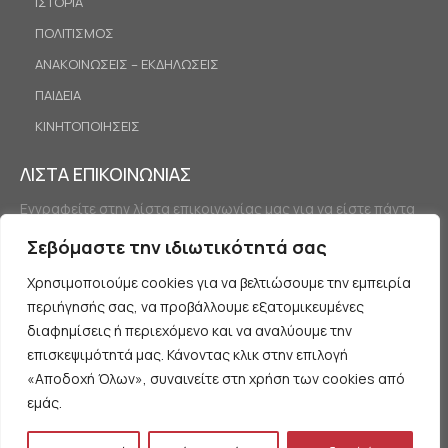
ΙΣΤΟΡΙΑ
ΠΟΛΙΤΙΣΜΟΣ
ΑΝΑΚΟΙΝΩΣΕΙΣ – ΕΚΔΗΛΩΣΕΙΣ
ΠΑΙΔΕΙΑ
ΚΙΝΗΤΟΠΟΙΗΣΕΙΣ
ΛΙΣΤΑ ΕΠΙΚΟΙΝΩΝΙΑΣ
Εγγραφείτε στην λίστα επικοινωνίας μας για να είστε πάντα
ενημερωμένοι.
Σεβόμαστε την ιδιωτικότητά σας
Χρησιμοποιούμε cookies για να βελτιώσουμε την εμπειρία
περιήγησής σας, να προβάλλουμε εξατομικευμένες
διαφημίσεις ή περιεχόμενο και να αναλύουμε την
επισκεψιμότητά μας. Κάνοντας κλικ στην επιλογή
«Αποδοχή Όλων», συναινείτε στη χρήση των cookies από
Εγγραφή
εμάς.