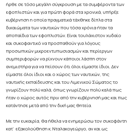
ήρθε σε τόσο μεγάλη σύγκρουση με τα συμφέροντα των
εφοπλιστών και για πρώτη φορά στα χρονικά, υπήρξε
κυβέρνηση η οποία πραγματικά τάχθηκε δίπλα στα
δικαιώματα των ναυτικών που τόσα χρόνια ήταν τα
αποπαίδια των εφοπλιστών. Είναι τουλάχιστον χυδαίο
και συκοφαντικό να προσπαθούν για λόγους
προσωπικών μικροεντυπωσιασμών και περίεργων
συμπεριφορών να ρίχνουν κάποιοι λάσπη στον
ανεμιστήρα για να πείσουν ότι όλοι είμαστε ίδιοι. Δεν
είμαστε όλοι ίδιοι και ο χώρος των ναυτικών, της
ναυτικής εκπαίδευσης και του Λιμενικού Σώματος το
γνωρίζουν πολύ καλά, όπως γνωρίζουν πολύ καλά πως
ήταν ο χώρος αυτός πριν από την κυβέρνησή μας και πως
κατάντησε μετά από την δική μας θητεία.
Με την ευκαιρία, θα ήθελα να ενημερώσω τον συκοφάντη
κατ’ εξακολούθηση κ. Νταλακογεώργο, αν και ως