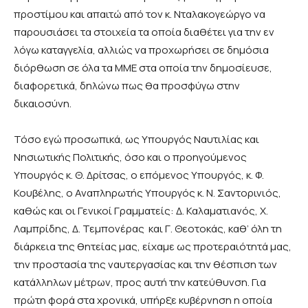
προστίμου και απαιτώ από τον κ. Νταλακογεώργο να
παρουσιάσει τα στοιχεία τα οποία διαθέτει για την εν
λόγω καταγγελία, αλλιώς να προχωρήσει σε δημόσια
διόρθωση σε όλα τα ΜΜΕ στα οποία την δημοσίευσε,
διαφορετικά, δηλώνω πως θα προσφύγω στην
δικαιοσύνη.
Τόσο εγώ προσωπικά, ως Υπουργός Ναυτιλίας και
Νησιωτικής Πολιτικής, όσο και ο προηγούμενος
Υπουργός κ. Θ. Δρίτσας, ο επόμενος Υπουργός, κ. Φ.
Κουβέλης, ο Αναπληρωτής Υπουργός κ. Ν. Σαντορινιός,
καθώς και οι Γενικοί Γραμματείς: Δ. Καλαματιανός, Χ.
Λαμπρίδης, Δ. Τεμπονέρας και Γ. Θεοτοκάς, καθ’ όλη τη
διάρκεια της θητείας μας, είχαμε ως προτεραιότητά μας,
την προστασία της ναυτεργασίας και την θέσπιση των
κατάλληλων μέτρων, προς αυτή την κατεύθυνση. Για
πρώτη φορά στα χρονικά, υπήρξε κυβέρνηση η οποία