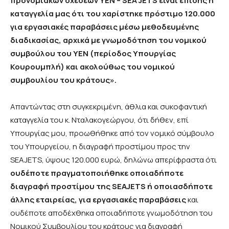
προνομιακών σχέσεων ΥΕΝ – SEA JETS είναι επίσης η
καταγγελία μας ότι του χαρίστηκε πρόστιμο 120.000
για εργασιακές παραβάσεις μέσω μεθοδευμένης
διαδικασίας, αρχικά με γνωμοδότηση του νομικού
συμβούλου του ΥΕΝ (περίοδος Υπουργίας
Κουρουμπλή) και ακολούθως του νομικού
συμβουλίου του κράτους».
Απαντώντας στη συγκεκριμένη, άθλια και συκοφαντική
καταγγελία του κ. Νταλακογεώργου, ότι δήθεν, επί
Υπουργίας μου, προωθήθηκε από τον νομικό σύμβουλο
του Υπουργείου, η διαγραφή προστίμου προς την
SEAJETS, ύψους 120.000 ευρώ, δηλώνω απερίφραστα ότι
ουδέποτε πραγματοποιήθηκε οποιαδήποτε
διαγραφή προστίμου της
SEAJETS
ή οποιασδήποτε
άλλης εταιρείας, για εργασιακές παραβάσεις
και
ουδέποτε αποδέχθηκα οποιαδήποτε γνωμοδότηση του
Νομικού Συμβουλίου του κράτους για διαγραφή