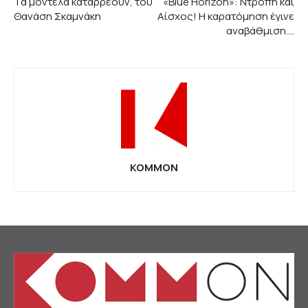
Τα μοντέλα καταρρέουν, του
«Blue Horizon»: Ντροπή και
Θανάση Σκαμνάκη
Αίσχος! Η καρατόμηση έγινε
αναβάθμιση….
KOMMON