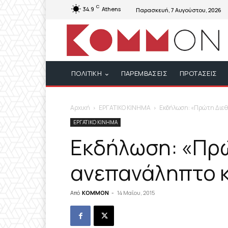
C
34.9
Athens
Παρασκευή, 7 Αυγούστου, 2026
ΠΟΛΙΤΙΚΗ
ΠΑΡΕΜΒΑΣΕΙΣ
ΠΡΟΤΑΣΕΙΣ
Αρχική
ΕΡΓΑΤΙΚΟ ΚΙΝΗΜΑ
Εκδήλωση: «Πρώτη Διεθν
ΕΡΓΑΤΙΚΟ ΚΙΝΗΜΑ
Εκδήλωση: «Πρώ
ανεπανάληπτο κ
Από
KOMMON
-
14 Μαΐου, 2015