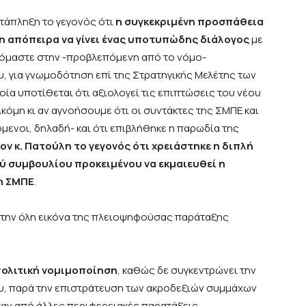
τάπληξη το γεγονός ότι
η συγκεκριμένη προσπάθεια
η απόπειρα να γίνει ένας υποτυπώδης διάλογος
με
όμαστε στην -προβλεπόμενη από το νόμο-
, για γνωμοδότηση επί της Στρατηγικής Μελέτης των
ία υποτίθεται ότι αξιολογεί τις επιπτώσεις του νέου
κόμη κι αν αγνοήσουμε ότι οι συντάκτες της ΣΜΠΕ και
νόμενοι, δηλαδή- και ότι επιβλήθηκε η παρωδία της
τον κ. Πατούλη το γεγονός ότι χρειάστηκε η διπλή
 συμβουλίου προκειμένου να εκμαιευθεί η
η ΣΜΠΕ
.
αι την όλη εικόνα της πλειοψηφούσας παράταξης
 πολιτική νομιμοποίηση
, καθώς δε συγκεντρώνει την
υ, παρά την επιστράτευση των ακροδεξιών συμμάχων
αν από άλλες περιφερειακές παρατάξεις.