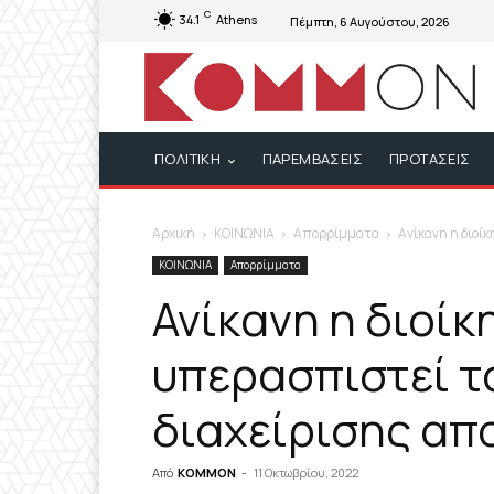
C
34.1
Athens
Πέμπτη, 6 Αυγούστου, 2026
ΠΟΛΙΤΙΚΗ
ΠΑΡΕΜΒΑΣΕΙΣ
ΠΡΟΤΑΣΕΙΣ
Αρχική
ΚΟΙΝΩΝΙΑ
Απορρίμματα
Ανίκανη η διοί
ΚΟΙΝΩΝΙΑ
Απορρίμματα
Ανίκανη η διοί
υπερασπιστεί το
διαχείρισης απ
Από
KOMMON
-
11 Οκτωβρίου, 2022