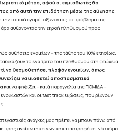
θωριστικό μέτρο, αφού οι εκμισθωτές θα
ντος από αυτή την επιδότηση μέσω της αύξησης
 την τοπική αγορά, οξύνοντας το πρόβλημα της
αι άρα αυξάνοντας την εκροή πληθυσμού προς
ώς αυξήσεις ενοικίων – της τάξης του 10% ετησίως,
αταδικάζουν το ένα τρίτο του πληθυσμού στη φτώχεια
ντί να θεσμοθετήσει πλαφόν ενοικίων, όπως
συνεχίζει να υιοθετεί αποσπασματικά,
ρα
και να ψηφίζει – κατά παραγγελία της ΠΟΜΙΔΑ –
νοικιαστών και οι fast track εξώσεις, που ρίχνουν
ς.
στεγαστικές ανάγκες μας πρέπει να μπουν πάνω από
ε προς ανείπωτη κοινωνική καταστροφή και νέο κύμα