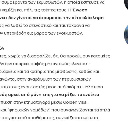
α συμφέροντα των εκμισθωτών, η οποία έσπευσε να
γεμίζει και πάλι τις τσέπες τους.
Η Ένωση
: δεν γίνεται να έχουμε και την πίτα ολόκληρη
ς να λυθεί το στεγαστικό και ταυτόχρονα να
ν υπερκέρδη εις βάρος των ενοικιαστών.
ών
τες, χωρίς να διασφαλίζει ότι θα προκύψουν κατοικίες
 Αν δεν υπάρχει σαφής μηχανισμός ελέγχου –
ιάρκεια και τα κριτήρια της μίσθωσης, καθώς και
πανώνται στην αναβάθμιση των περιουσιακών
ίεται στους ενοικιαστές μέσα από ακόμα υψηλότερα
άς αρκεί από μόνη της για να ρίξει τα ενοίκια
 η πίεση στην κτηματαγορά μέσω Golden Visa,
 και “ψηφιακών νομάδων”, που συναγωνίζονται τα απλά
υ στεγαστικού αποθέματος, συνεχίζεται αμείωτη.