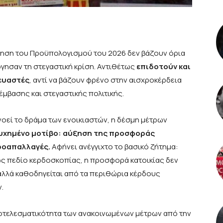
τηση του Προϋπολογισμού του 2026 δεν βάζουν όρια
γησαν τη στεγαστική κρίση. Αντιθέτως
επιδοτούν και
κευαστές
, αντί να βάζουν φρένο στην αισχροκέρδεια
μβασης και στεγαστικής πολιτικής.
ανοεί το δράμα των ενοικιαστών, η δέσμη μέτρων
τυχημένο μοτίβο: αύξηση της προσφοράς
οροαπαλλαγές.
Αφήνει ανέγγιχτο το βασικό ζήτημα:
ως πεδίο κερδοσκοπίας, η προσφορά κατοικίας δεν
 αλλά καθοδηγείται από τα περιθώρια κέρδους
.
οτελεσματικότητα των ανακοινωμένων μέτρων από την