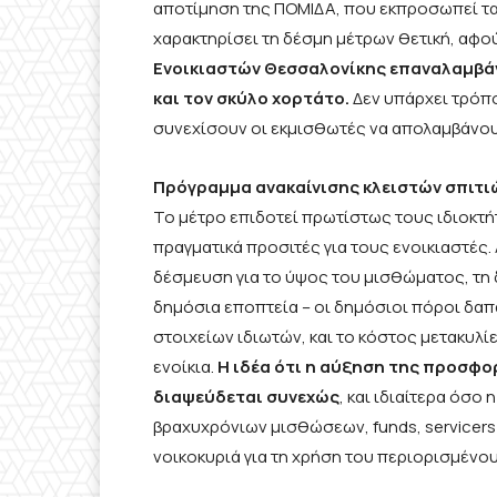
αποτίμηση της ΠΟΜΙΔΑ, που εκπροσωπεί τ
χαρακτηρίσει τη δέσμη μέτρων θετική, αφού 
Ενοικιαστών Θεσσαλονίκης επαναλαμβάνει
και τον σκύλο χορτάτο.
Δεν υπάρχει τρόπο
συνεχίσουν οι εκμισθωτές να απολαμβάνου
Πρόγραμμα ανακαίνισης κλειστών σπιτι
Το μέτρο επιδοτεί πρωτίστως τους ιδιοκτή
πραγματικά προσιτές για τους ενοικιαστές.
δέσμευση για το ύψος του μισθώματος, τη δ
δημόσια εποπτεία – οι δημόσιοι πόροι δα
στοιχείων ιδιωτών, και το κόστος μετακυλ
ενοίκια.
Η ιδέα ότι η αύξηση της προσφορ
διαψεύδεται συνεχώς
, και ιδιαίτερα όσο
βραχυχρόνιων μισθώσεων, funds, servicers
νοικοκυριά για τη χρήση του περιορισμένο