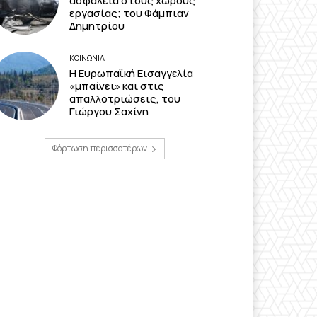
ασφάλεια στους χώρους
εργασίας; του Φάμπιαν
Δημητρίου
ΚΟΙΝΩΝΙΑ
Η Ευρωπαϊκή Εισαγγελία
«μπαίνει» και στις
απαλλοτριώσεις, του
Γιώργου Σαχίνη
Φόρτωση περισσοτέρων