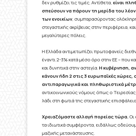
δεν ρυθμίζει τις τιμές. Αντίθετα,
είναι πλη
σπεύσουν να πάρουν τη μερίδα του λέο
των ενοικίων
, συμπαρασύροντας ολόκληρη
στεγαστικής ακρίβειας στην περιφέρεια, κ
μεγαλύτερες πόλεις.
Η Ελλάδα αντιμετωπίζει πρωτοφανείς διεθν
έναντι 2-3% κατά μέσο όρο στην ΕΕ – που κ
και δυνητικά στην αστεγία.
Η κυβέρνηση, α
κάνουν ήδη 2 στις 3 ευρωπαϊκές χώρες, 
αντιπαραγωγικά και πληθωριστικά μέτ
αντικοινωνικούς νόμους όπως ο Τειρεσίας ε
λάδι στη φωτιά της στεγαστικής επισφάλεια
Χρειαζόμαστε αλλαγή πορείας τώρα.
Οι 
τα ιδιωτικά συμφέροντα, ειδάλλως οδεύουμ
μαζικής μετανάστευσης.