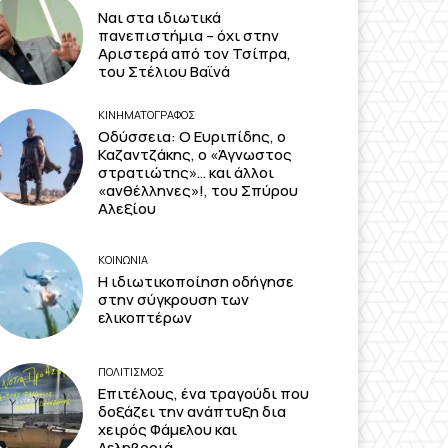
Ναι στα ιδιωτικά
πανεπιστήμια – όχι στην
Αριστερά από τον Τσίπρα,
του Στέλιου Βαϊνά
ΚΙΝΗΜΑΤΟΓΡΆΦΟΣ
Οδύσσεια: Ο Ευριπίδης, ο
Καζαντζάκης, ο «Άγνωστος
στρατιώτης»… και άλλοι
«ανθέλληνες»!, του Σπύρου
Αλεξίου
ΚΟΙΝΩΝΙΑ
Η ιδιωτικοποίηση οδήγησε
στην σύγκρουση των
ελικοπτέρων
ΠΟΛΙΤΙΣΜΟΣ
Επιτέλους, ένα τραγούδι που
δοξάζει την ανάπτυξη δια
χειρός Φάμελου και
Δεληβοριά