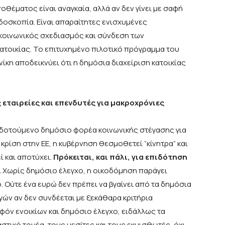
θέματος είναι αναγκαία, αλλά αν δεν γίνει με σαφή
ρδοσκοπία. Είναι απαραίτητες ενισχυμένες
 κοινωνικός σχεδιασμός και σύνδεση των
ατοικίας. Το επιτυχημένο πιλοτικό πρόγραμμα του
η αποδεικνύει ότι η δημόσια διαχείριση κατοικίας
 εταιρείες και επενδυτές για μακροχρόνιες
οδοτούμενο δημόσιο φορέα κοινωνικής στέγασης για
κρίση στην ΕΕ, η κυβέρνηση θεσμοθετεί “κίνητρα” και
 και αποτύχει.
Πρόκειται, και πάλι, για επιδότηση
.
Χωρίς δημόσιο έλεγχο, η οικοδόμηση παράγει
. Ούτε ένα ευρώ δεν πρέπει να βγαίνει από τα δημόσια
ών αν δεν συνδέεται με ξεκάθαρα κριτήρια
φόν ενοικίων και δημόσιο έλεγχο, ειδάλλως τα
τικό τομέα, τους μεσίτες και τους εκμισθωτές, όχι