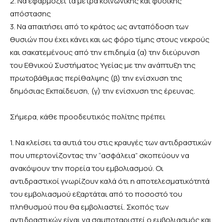
2. Να εφαρμόζει τα μέτρα κοινωνικής και φυσικής
απόστασης
3. Να απαιτήσει από το κράτος ως ανταπόδοση των
θυσιών που έχει κάνει και ως φόρο τίμης στους νεκρούς
και σακατεμένους από την επιδημία (α) την διεύρυνση
του Εθνικού Συστήματος Υγείας με την ανάπτυξη της
πρωτοβάθμιας περίθαλψης (β) την ενίσχυση της
δημόσιας Εκπαίδευση, (γ) την ενίσχυση της έρευνας.
Σήμερα, κάθε προοδευτικός πολίτης πρέπει
1. Να κλείσει τα αυτιά του στις κραυγές των αντιδραστικών
που υπερτονίζοντας την “ασφάλεια” σκοπεύουν να
ανακόψουν την πορεία του εμβολιασμού. Οι
αντιδραστικοί γνωρίζουν καλά ότι η αποτελεσματικότητά
του εμβολιασμού εξαρτάται από το ποσοστό του
πληθυσμού που θα εμβολιαστεί. Σκοπός των
αντιδραστικών είναι να σαμποταριστεί ο εμβολιασμός και