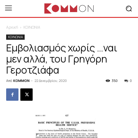
Αρχική
ΚΟΙΝΩΝΙΑ
ΚΟΙΝΩΝΙΑ
Εμβολιασμός χωρίς …ναι
μεν αλλά, του Γρηγόρη
Γεροτζιάφα
Από
KOMMON
-
22 Δεκεμβρίου, 2020
350
0