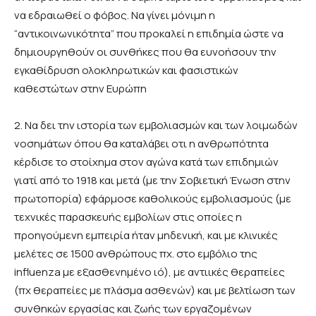
να εδραιωθεί ο φόβος. Να γίνει μόνιμη η
“αντικοινωνικότητα” που προκαλεί η επιδημία ώστε να
δημιουργηθούν οι συνθήκες που θα ευνοήσουν την
εγκαθίδρυση ολοκληρωτικών και φασιστικών
καθεστώτων στην Ευρώπη
2. Να δει την ιστορία των εμβολιασμών και των λοιμωδών
νοσημάτων όπου θα καταλάβει οτι η ανθρωπότητα
κέρδισε το στοίχημα στον αγώνα κατά των επιδημιών
γιατί από το 1918 και μετά (με την Σοβιετική Ένωση στην
πρωτοπορία) εφάρμοσε καθολικούς εμβολιασμούς (με
τεχνικές παρασκευής εμβολίων στις οποίες η
προηγούμενη εμπειρία ήταν μηδενική, και με κλινικές
μελέτες σε 1500 ανθρώπους πχ. στο εμβόλιο της
influenza με εξασθενημένο ιό), με αντιικές θεραπείες
(πχ θεραπείες με πλάσμα ασθενών) και με βελτίωση των
συνθηκών εργασίας και ζωής των εργαζομένων