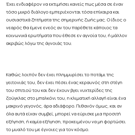
Έχει ενδιαφέρον να εκτιμήσει κανείς πως μέσα σε έναν
τόσο μικρό διάλογο εμπεριέχονται τόσα επίκαιρα και
ουσιαστικά ζητήματα της σημερινής ζωής μας. Ο ίδιος ο
νεαρός θα έμενε ενεός αν του παρέθετε κάποιος τα
κοινωνικά ερωτήματα που έθεσε εν αγνοία του, ή μάλλον
ακριβώς λόγω της άγνοιάς του.
Καθώς λοιπόν δεν έχει πλημμυρίσει το ποτάμι της
γειτονιάς του, δεν έχει πέσει ένας κεραυνός στη στέγη
του σπιτιού του και δεν έχουν βγει νυχτερίδες της
ζούγκλας στο μπαλκόνι του, η κλιματική αλλαγή είναι ένα
μακρινό γεγονός, άρα αδιάφορο. Πιθανόν όμως, και αν
όλα αυτά είχαν συμβεί, μπορεί να εύρισκε μια προσιτή
εξήγηση, ή καμία εξήγηση, προκειμένου να μη φορτώσει
το μυαλό του με έγνοιες για τον κόσμο.