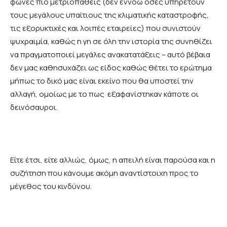
φωνές πιο μετριοπαθείς (δεν εννοώ όσες υπηρετούν
τους μεγάλους υπαίτιους της κλιματικής καταστροφής,
τις εξορυκτικές και λοιπές εταιρείες) που συνιστούν
ψυχραιμία, καθώς η γη σε όλη την ιστορία της συνηθίζει
να πραγματοποιεί μεγάλες ανακατατάξεις – αυτό βέβαια
δεν μας καθησυχάζει ως είδος καθώς θέτει το ερώτημα
μήπως το δικό μας είναι εκείνο που θα υποστεί την
αλλαγή, ομοίως με το πως εξαφανίστηκαν κάποτε οι
δεινόσαυροι.
Είτε έτσι, είτε αλλιώς, όμως, η απειλή είναι παρούσα και η
συζήτηση που κάνουμε ακόμη αναντίστοιχη προς το
μέγεθος του κινδύνου.