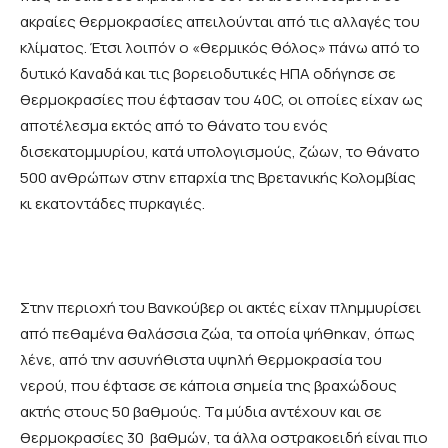
ακραίες θερμοκρασίες απειλούνται από τις αλλαγές του
κλίματος. Έτσι λοιπόν ο «θερμικός θόλος» πάνω από το
δυτικό Καναδά και τις βορειοδυτικές ΗΠΑ οδήγησε σε
θερμοκρασίες που έφτασαν του 40C, οι οποίες είχαν ως
αποτέλεσμα εκτός από το θάνατο του ενός
δισεκατομμυρίου, κατά υπολογισμούς, ζώων, το θάνατο
500 ανθρώπων στην επαρχία της Βρετανικής Κολομβίας
κι εκατοντάδες πυρκαγιές.
Στην περιοχή του Βανκούβερ οι ακτές είχαν πλημμυρίσει
από πεθαμένα θαλάσσια ζώα, τα οποία ψήθηκαν, όπως
λένε, από την ασυνήθιστα υψηλή θερμοκρασία του
νερού, που έφτασε σε κάποια σημεία της βραχώδους
ακτής στους 50 βαθμούς. Τα μύδια αντέχουν και σε
θερμοκρασίες 30 βαθμών, τα άλλα οστρακοειδή είναι πιο