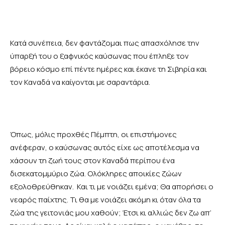
Κατά συνέπεια, δεν φαντάζομαι πως απασχόλησε την
ύπαρξή του ο ξαφνικός καύσωνας που έπληξε τον
βόρειο κόσμο επί πέντε ημέρες και έκανε τη Σιβηρία και
τον Καναδά να καίγονται με σαραντάρια.
Όπως, μόλις προχθές Πέμπτη, οι επιστήμονες
ανέφεραν, ο καύσωνας αυτός είχε ως αποτέλεσμα να
χάσουν τη ζωή τους στον Καναδά περίπου ένα
δισεκατομμύριο ζώα. Ολόκληρες αποικίες ζώων
εξολοθρεύθηκαν. Και τι με νοιάζει εμένα; Θα απορήσει ο
νεαρός παίχτης. Τι θα με νοιάζει ακόμη κι όταν όλα τα
ζώα της γειτονιάς μου χαθούν; Έτσι κι αλλιώς δεν ζω απ’