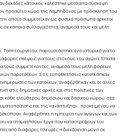
ν δεκάδες κάτοικοι, καλέστηκε μετά από σύσκεψη
τον προαύλιο χώρο της Λαμπηδόνας με πρόσκληση του
στην οποία συμμετείχαν ως φυσικά πρόσωπα αρκετοί
ες σε κάποια συλλογικότητα, ανάμεσά τους και μέλη
. Ταπητουργείου, παρουσιάστηκε ένα ιστορικό για το
διάφορες σκέψεις για τους στόχους του αγώνα. Έπειτα
ρκετούς συμμετέχοντες, ανάμεσά τους μέλη φορέων,
ικών παρατάξεων. Στις τοποθετήσεις κατατέθηκαν
η ενημέρωσης των κατοίκων, αναφέρθηκαν και οι άλλες
ική στις δημοτικές αρχές και στις πολιτικές των
και κάθε ελεύθερου δημόσιου και δασικού χώρου, στα
ευματοποίησης και της «ανάπτυξης», προκειμένου να
σκοπούν. Αναφέρθηκε η εμπειρία των αγώνων και των
ρει να σταματήσουν έργα που καταστρέφουν τον
στεί από διάφορες πλευρές η διεκδίκηση μόνο σε