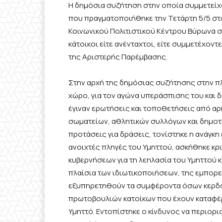
Η δημόσια συζήτηση στην οποία συμμετείχα
που πραγματοποιήθηκε την Τετάρτη 5/5 σ
Κοινωνικού Πολιτιστικού Κέντρου Βύρωνα 
κάτοικοι είτε ανένταχτοι, είτε συμμετέχοντ
της Αριστερής Παρέμβασης.
Στην αρχή της δημόσιας συζήτησης στην πλ
χώρο, για τον αγώνα υπεράσπισης του και 
έγιναν ερωτήσεις και τοποθετήσεις από α
σωματείων, αθλητικών συλλόγων και δημοτ
προτάσεις για δράσεις, τονίστηκε η ανάγκ
ανοιχτές πληγές του Υμηττού, ασκήθηκε κριτ
κυβερνήσεων για τη λεηλασία του Υμηττού 
πλαίσια των ιδιωτικοποιήσεων, της εμπορ
εξυπηρετηθούν τα συμφέροντα όσων κερδο
πρωτοβουλιών κατοίκων που έχουν καταφέ
Υμηττό. Εντοπίστηκε ο κίνδυνος να περιορι