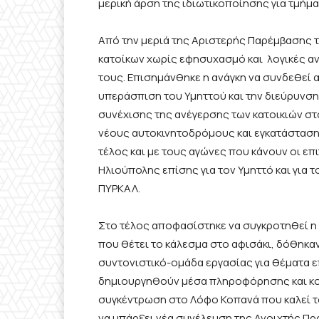
μερική άρση της ιδιωτικοποίησης για τμήμα
Από την μεριά της Αριστερής Παρέμβασης το
κατοίκων χωρίς εφησυχασμό και λογικές 
τους. Επισημάνθηκε η ανάγκη να συνδεθεί α
υπεράσπιση του Υμηττού και την διεύρυνσ
συνέχισης της ανέγερσης των κατοικιών στ
νέους αυτοκινητοδρόμους και εγκατάστασ
τέλος και με τους αγώνες που κάνουν οι ε
Ηλιούπολης επίσης για τον Υμηττό και για
ΠΥΡΚΑΛ.
Στο τέλος αποφασίστηκε να συγκροτηθεί η
που θέτει το κάλεσμα στο αφισάκι, δόθηκ
συντονιστικό-ομάδα εργασίας για θέματα ε
δημιουργηθoύν μέσα πληροφόρησης και κοι
συγκέντρωση στο Λόφο Κοπανά που καλεί το
να υπάρξει νέα συνέλευση της Ανοιχτής Πρ