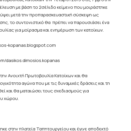
νέλευση με βάση το 2σέλιδο κείμενο που μοιράστηκε
κύψει μετά την προπαρασκευαστική σύσκεψη ως
ησης, το συντονιστικό θα πρέπει να παρουσιάσει ένα
ουλίας για μοίρασμα και ενημέρωση των κατοίκων.
sikos-kopanas.blogspot.com
com/dasikos.dimosios.kopanas
την Ανοιχτή Πρωτοβουλία Κατοίκων και θα
γικότητα αγώνα που με τις δυναμικές δράσεις και τη
θεί και θα ματαιώσει τους σχεδιασμούς για
ου χώρου.
ηκε στην πλατεία Ταπητουργείου και έγινε αποδεκτό