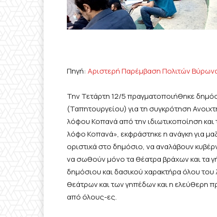
Πηγή:
Αριστερή Παρέμβαση Πολιτών Βύρων
Την Τετάρτη 12/5 πραγματοποιήθηκε δημόσ
(Ταπητουργείου) για τη συγκρότηση Ανοιχ
λόφου Κοπανά από την ιδιωτικοποίηση και 
λόφο Κοπανά», εκφράστηκε η ανάγκη για μαζ
οριστικά στο δημόσιο, να αναλάβουν κυβέρν
να σωθούν μόνο τα θέατρα βράχων και τα γ
δημόσιου και δασικού χαρακτήρα όλου του
θεάτρων και των γηπέδων και η ελεύθερη 
από όλους-ες.