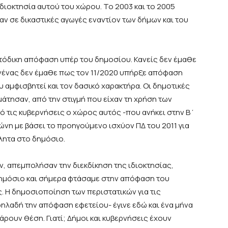
ιδιοκτησία αυτού του χώρου. Το 2003 και το 2005
ν σε δικαστικές αγωγές εναντίον των δήμων και του
τόδικη απόφαση υπέρ του δημοσίου. Κανείς δεν έμαθε
ανένας δεν έμαθε πως τον 11/2020 υπήρξε απόφαση
 αμφισβητεί και τον δασικό χαρακτήρα. Οι δημοτικές
μάτησαν, από την στιγμή που είχαν τη χρήση των
ό τις κυβερνήσεις ο χώρος αυτός -που ανήκει στην Β΄
ώνη με βάσει το προηγούμενο ισχύον ΠΔ του 2011 για
κλητα στο δημόσιο.
ν, απεμπολήσαν την διεκδίκηση της ιδιοκτησίας,
δημόσιο και σήμερα φτάσαμε στην απόφαση του
. Η δημοσιοποίηση των περιστατικών για τις
-δηλαδή την απόφαση εφετείου- έγινε εδώ και ένα μήνα
άρουν θέση. Γιατί; Δήμοι και κυβερνήσεις έχουν