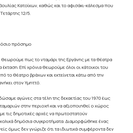
οβουλίας Κατοίκων, καθώς και το αφισάκι-κάλεσμα που
Τετάρτης 12/5.
ημόσιο πρόσημο
ής θεωρούμε πως το νταμάρι της Εργάνης με τα θέατρα
α έκταση. Επί χρόνια θεωρούμε όλοι οι κάτοικοι του
ό το θέατρο βράχων και εκτείνεται κάτω από την
ανήκει στον Υμηττό.
 δώσαμε αγώνες στα τέλη της δεκαετίας του 1970 έως
 νταμαριών στην περιοχή και να αξιοποιηθεί ο χώρος
 με τις δημοτικές αρχές να πρωτοστατούν
 σχολικά δημόσια συγκροτήματα. Διαμορφώθηκε ένας
είς όμως δεν γνώριζε ότι τα ιδιωτικά συμφέροντα δεν