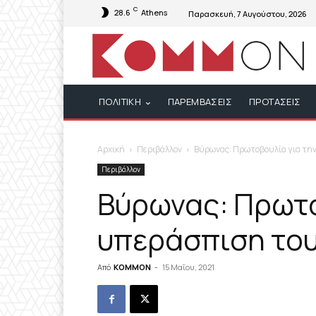
C
28.6
Athens
Παρασκευή, 7 Αυγούστου, 2026
ΠΟΛΙΤΙΚΗ
ΠΑΡΕΜΒΑΣΕΙΣ
ΠΡΟΤΑΣΕΙΣ
Αρχική
Περιβάλλον
Βύρωνας: Πρωτοβουλία για τη
Περιβάλλον
Βύρωνας: Πρωτο
υπεράσπιση το
Από
KOMMON
-
15 Μαΐου, 2021