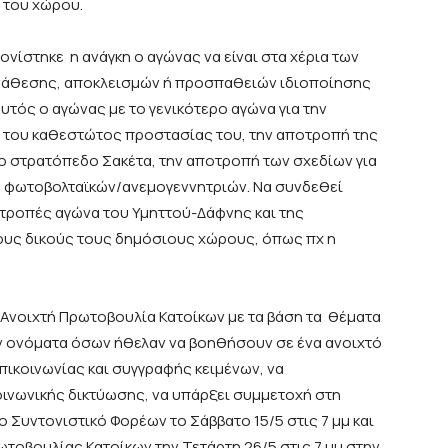
 του χώρου.
νίστηκε η ανάγκη ο αγώνας να είναι στα χέρια των
ανάθεσης, αποκλεισμών ή προσπαθειών ιδιοποίησης
υτός ο αγώνας με το γενικότερο αγώνα για την
η του καθεστώτος προστασίας του, την αποτροπή της
ο στρατόπεδο Σακέτα, την αποτροπή των σχεδίων για
η φωτοβολταϊκών/ανεμογεννητριών. Να συνδεθεί
πιτροπές αγώνα του Υμηττού-Δάφνης και της
 τους δικούς τους δημόσιους χώρους, όπως πχ η
 Ανοιχτή Πρωτοβουλία Κατοίκων με τα βάση τα θέματα
αν ονόματα όσων ήθελαν να βοηθήσουν σε ένα ανοιχτό
πικοινωνίας και συγγραφής κειμένων, να
νωνικής δικτύωσης, να υπάρξει συμμετοχή στη
 Συντονιστικό Φορέων το Σάββατο 15/5 στις 7 μμ και
ωτοβουλίας Κατοίκων την Τετάρτη 26/5 στις 7 μμ στην