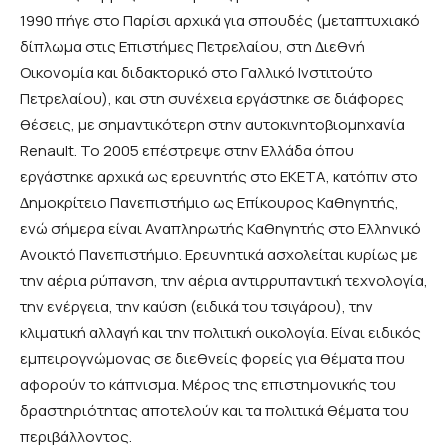
1990 πήγε στο Παρίσι αρχικά για σπουδές (µεταπτυχιακό
δίπλωµα στις Επιστήµες Πετρελαίου, στη ∆ιεθνή
Οικονοµία και διδακτορικό στο Γαλλικό Ινστιτούτο
Πετρελαίου), και στη συνέχεια εργάστηκε σε διάφορες
θέσεις, µε σηµαντικότερη στην αυτοκινητοβιοµηχανία
Renault. Το 2005 επέστρεψε στην Ελλάδα όπου
εργάστηκε αρχικά ως ερευνητής στο ΕΚΕΤΑ, κατόπιν στο
∆ηµοκρίτειο Πανεπιστήµιο ως Επίκουρος Καθηγητής,
ενώ σήµερα είναι Αναπληρωτής Καθηγητής στο Ελληνικό
Ανοικτό Πανεπιστήµιο. Ερευνητικά ασχολείται κυρίως µε
την αέρια ρύπανση, την αέρια αντιρρυπαντική τεχνολογία,
την ενέργεια, την καύση (ειδικά του τσιγάρου), την
κλιµατική αλλαγή και την πολιτική οικολογία. Είναι ειδικός
εµπειρογνώµονας σε διεθνείς φορείς για θέµατα που
αφορούν το κάπνισµα. Μέρος της επιστηµονικής του
δραστηριότητας αποτελούν και τα πολιτικά θέµατα του
περιβάλλοντος.