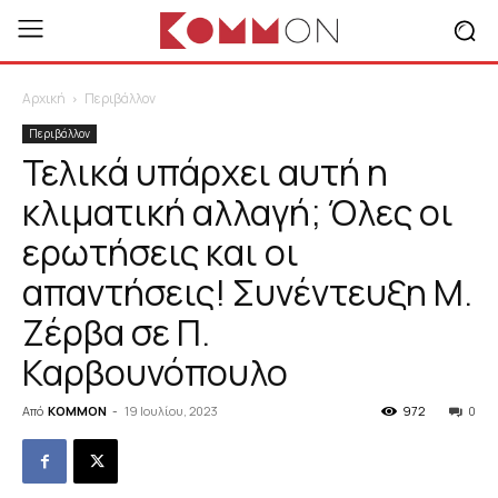
Αρχική
Περιβάλλον
Περιβάλλον
Τελικά υπάρχει αυτή η
κλιματική αλλαγή; Όλες οι
ερωτήσεις και οι
απαντήσεις! Συνέντευξη Μ.
Ζέρβα σε Π.
Καρβουνόπουλο
Από
KOMMON
-
19 Ιουλίου, 2023
972
0