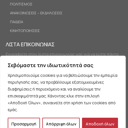
ΠΟΛΙΤΙΣΜΟΣ
ΑΝΑΚΟΙΝΩΣΕΙΣ – ΕΚΔΗΛΩΣΕΙΣ
ΠΑΙΔΕΙΑ
ΚΙΝΗΤΟΠΟΙΗΣΕΙΣ
ΛΙΣΤΑ ΕΠΙΚΟΙΝΩΝΙΑΣ
Εγγραφείτε στην λίστα επικοινωνίας μας για να είστε πάντα
ενημερωμένοι.
Σεβόμαστε την ιδιωτικότητά σας
Χρησιμοποιούμε cookies για να βελτιώσουμε την εμπειρία
περιήγησής σας, να προβάλλουμε εξατομικευμένες
διαφημίσεις ή περιεχόμενο και να αναλύουμε την
επισκεψιμότητά μας. Κάνοντας κλικ στην επιλογή
«Αποδοχή Όλων», συναινείτε στη χρήση των cookies από
Εγγραφή
εμάς.
Προσαρμογή
Απόρριψη όλων
Αποδοχή όλων