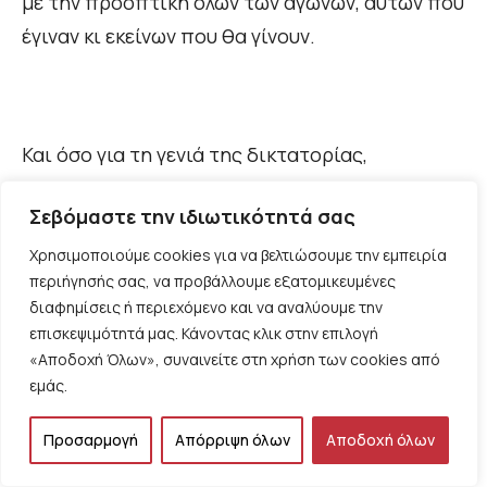
με την προοπτική όλων των αγώνων, αυτών που
έγιναν κι εκείνων που θα γίνουν.
Και όσο για τη γενιά της δικτατορίας,
διχασμένη, πολυδιασπασμένη, περιέχει και
Σεβόμαστε την ιδιωτικότητά σας
εκείνους που εντάχθηκαν στο παιχνίδι κι έγιναν
διαχρονικά διαφημιστικά σλόγκαν
Χρησιμοποιούμε cookies για να βελτιώσουμε την εμπειρία
περιήγησής σας, να προβάλλουμε εξατομικευμένες
προεκλογικών υποσχέσεων, αλλά περιέχει κι
διαφημίσεις ή περιεχόμενο και να αναλύουμε την
εκείνους που βασανίζονται ακόμα, θέτοντας
επισκεψιμότητά μας. Κάνοντας κλικ στην επιλογή
αδιάκοπα τα νέα ερωτήματα και αναζητώντας
«Αποδοχή Όλων», συναινείτε στη χρήση των cookies από
εμάς.
απαντήσεις, προκειμένου να τις
αμφισβητήσουν και πάλι, πέρα από
Προσαρμογή
Απόρριψη όλων
Αποδοχή όλων
βεβαιότητες και ασφαλείς κατατάξεις, σε αυτή