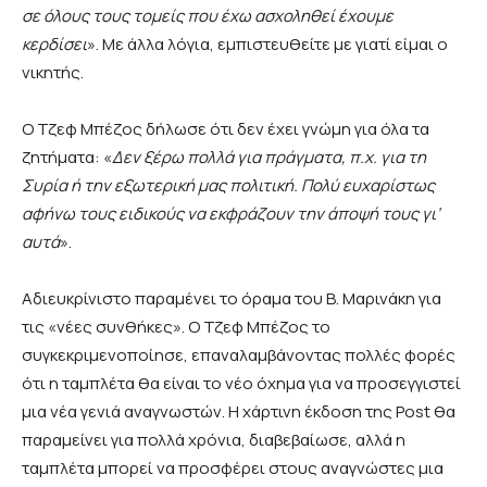
σε όλους τους τομείς που έχω ασχοληθεί έχουμε
κερδίσει
». Με άλλα λόγια, εμπιστευθείτε με γιατί είμαι ο
νικητής.
Ο Τζεφ Μπέζος δήλωσε ότι δεν έχει γνώμη για όλα τα
ζητήματα: «
Δεν ξέρω πολλά για πράγματα, π.χ. για τη
Συρία ή την εξωτερική μας πολιτική. Πολύ ευχαρίστως
αφήνω τους ειδικούς να εκφράζουν την άποψή τους γι’
αυτά
».
Αδιευκρίνιστο παραμένει το όραμα του Β. Μαρινάκη για
τις «νέες συνθήκες». Ο Τζεφ Μπέζος το
συγκεκριμενοποίησε, επαναλαμβάνοντας πολλές φορές
ότι η ταμπλέτα θα είναι το νέο όχημα για να προσεγγιστεί
μια νέα γενιά αναγνωστών. Η χάρτινη έκδοση της
Post
θα
παραμείνει για πολλά χρόνια, διαβεβαίωσε, αλλά η
ταμπλέτα μπορεί να προσφέρει στους αναγνώστες μια