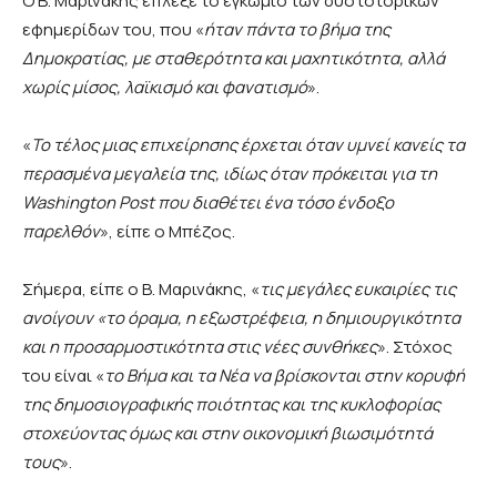
Ο Β. Μαρινάκης έπλεξε το εγκώμιο των δύο ιστορικών
εφημερίδων του, που «
ήταν πάντα το βήμα της
Δημοκρατίας, με σταθερότητα και μαχητικότητα, αλλά
χωρίς μίσος, λαϊκισμό και φανατισμό
».
«
Το τέλος μιας επιχείρησης έρχεται όταν υμνεί κανείς τα
περασμένα μεγαλεία της, ιδίως όταν πρόκειται για τη
Washington Post που διαθέτει ένα τόσο ένδοξο
παρελθόν
», είπε ο Μπέζος.
Σήμερα, είπε ο Β. Μαρινάκης, «
τις μεγάλες ευκαιρίες τις
ανοίγουν «το όραμα, η εξωστρέφεια, η δημιουργικότητα
και η προσαρμοστικότητα στις νέες συνθήκες
». Στόχος
του είναι «
το Βήμα και τα Νέα να βρίσκονται στην κορυφή
της δημοσιογραφικής ποιότητας και της κυκλοφορίας
στοχεύοντας όμως και στην οικονομική βιωσιμότητά
τους
».