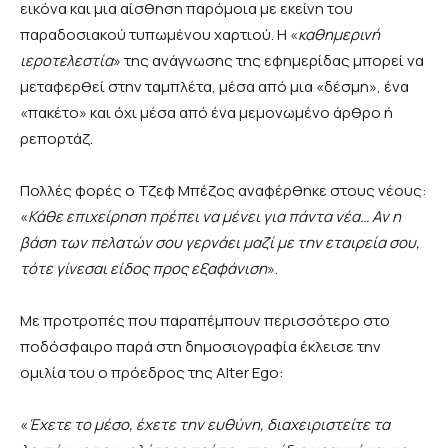
εικόνα και μια αίσθηση παρόμοια με εκείνη του
παραδοσιακού τυπωμένου χαρτιού. H «
καθημερινή
ιεροτελεστία
» της ανάγνωσης της εφημερίδας μπορεί να
μεταφερθεί στην ταμπλέτα, μέσα από μια «δέσμη», ένα
«πακέτο» και όχι μέσα από ένα μεμονωμένο άρθρο ή
ρεπορτάζ.
Πολλές φορές ο Τζεφ Μπέζος αναφέρθηκε στους νέους:
«
Κάθε επιχείρηση πρέπει να μένει για πάντα νέα… Αν η
βάση των πελατών σου γερνάει μαζί με την εταιρεία σου,
τότε γίνεσαι είδος προς εξαφάνιση
».
Με προτροπές που παραπέμπουν περισσότερο στο
ποδόσφαιρο παρά στη δημοσιογραφία έκλεισε την
ομιλία του ο πρόεδρος της
Alter
Ego
:
«
Έχετε το μέσο, έχετε την ευθύνη, διαχειριστείτε τα