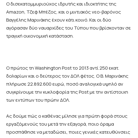
O
δισεκατομμυριούχος ιδρυτής και ιδιοκτήτης της
Amazon
, Τζεφ Μπέζος, και ο μιντιακός νεο-βαρόνος
Βαγγέλης Μαρινάκης έχουν κάτι κοινό. Και οι δύο
αγόρασαν δύο ναυαρχίδες του Τύπου που βρίσκονταν σε
τραγική οικονομική κατάσταση.
Ο πρώτος τη
Washington
Post
το 2013 αντί 250 εκατ.
δολαρίων και ο δεύτερος τον ΔΟΛ φέτος. Ο Β. Μαρινάκης
πλήρωσε 22.892.600 ευρώ, ποσό αναλογικά υψηλό αν
συγκρίνουμε την κυκλοφορία της
Post
με την αντίστοιχη
των εντύπων του πρώην ΔΟΛ.
Ας δούμε πώς ο καθένας μίλησε για πρώτη φορά στους
εργαζόμενούς του μετά την εξαγορά, ποιο όραμα
προσπάθησε να μεταδώσει, ποιες γενικές κατευθύνσεις