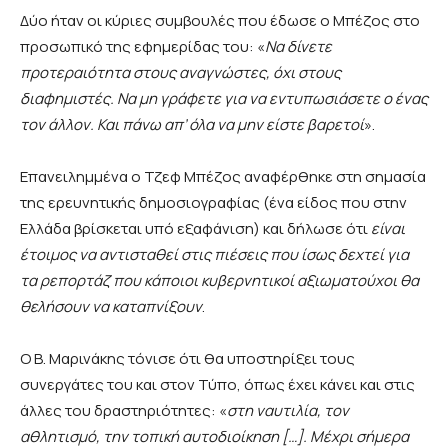
Δύο ήταν οι κύριες συμβουλές που έδωσε ο Μπέζος στο
προσωπικό της εφημερίδας του: «
Να δίνετε
προτεραιότητα στους αναγνώστες, όχι στους
διαφημιστές. Να μη γράφετε για να εντυπωσιάσετε ο ένας
τον άλλον. Και πάνω απ’ όλα να μην είστε βαρετοί
».
Επανειλημμένα ο Τζεφ Μπέζος αναφέρθηκε στη σημασία
της ερευνητικής δημοσιογραφίας (ένα είδος που στην
Ελλάδα βρίσκεται υπό εξαφάνιση) και δήλωσε ότι
είναι
έτοιμος να αντισταθεί στις πιέσεις που ίσως δεχτεί για
τα ρεπορτάζ που κάποιοι κυβερνητικοί αξιωματούχοι θα
θελήσουν να καταπνίξουν
.
Ο Β. Μαρινάκης τόνισε ότι θα υποστηρίξει τους
συνεργάτες του και στον Τύπο, όπως έχει κάνει και στις
άλλες του δραστηριότητες: «
στη ναυτιλία, τον
αθλητισμό, την τοπική αυτοδιοίκηση […]. Μέχρι σήμερα