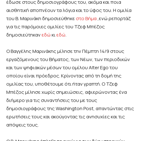
έδωσε στους δημοσιογράφους του, ακόμα και ποια
αισθητική αποπνέουν τα λόγια και το ύφος του. Η ομιλία
του Β. Μαρινάκη δημοσιεύθηκε
στο Βήμα
,ενώ ρεπορτάζ
για τις παρόμοιες ομιλίες του Τζεφ Μπέζος
δημοσιεύτηκαν
εδώ
κι
εδώ
.
Ο Βαγγέλης Μαρινάκης μίλησε την Πέμπτη 14/9 στους
εργαζόμενους του Βήματος, των Νέων, των περιοδικών
και των ψηφιακών μέσων του ομίλου
Alter
Ego
του
οποίου είναι πρόεδρος. Κρίνοντας από τη δομή της
ομιλίας του, υποθέτουμε ότι ήταν γραπτή. Ο Τζεφ
Μπέζος μίλησε χωρίς σημειώσεις, αφιερώνοντας ένα
διήμερο για τις συναντήσεις του με τους
δημοσιογράφους της
Washington
Post
, απαντώντας στις
ερωτήσεις τους και ακούγοντας τις ανησυχίες και τις
απόψεις τους.