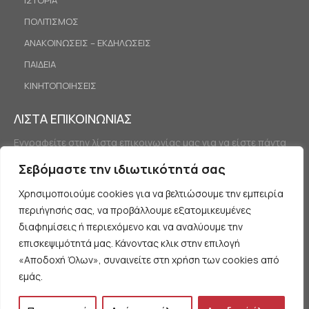
ΠΟΛΙΤΙΣΜΟΣ
ΑΝΑΚΟΙΝΩΣΕΙΣ – ΕΚΔΗΛΩΣΕΙΣ
ΠΑΙΔΕΙΑ
ΚΙΝΗΤΟΠΟΙΗΣΕΙΣ
ΛΙΣΤΑ ΕΠΙΚΟΙΝΩΝΙΑΣ
Εγγραφείτε στην λίστα επικοινωνίας μας για να είστε πάντα
ενημερωμένοι.
Σεβόμαστε την ιδιωτικότητά σας
Χρησιμοποιούμε cookies για να βελτιώσουμε την εμπειρία
περιήγησής σας, να προβάλλουμε εξατομικευμένες
διαφημίσεις ή περιεχόμενο και να αναλύουμε την
επισκεψιμότητά μας. Κάνοντας κλικ στην επιλογή
«Αποδοχή Όλων», συναινείτε στη χρήση των cookies από
Εγγραφή
εμάς.