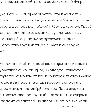
ι να πραγματοποιήθηκε
από συνδικαλιστικό κίνημα.
ς κομίζουν.
Είναι όμως δυνατόν,
στα πλαίσια των
 διαμορφωθεί
μια συλλογική
πολιτική
βούληση
που
να
ι να τείνει
προς μια πολιτική πλέον διεκδίκηση. Τρανό
ση του 1917, όπου
οι εργατικοί αγώνες μέσω των
πολιτικοί μέσω μιας άλλης οργάνωσης που τα
Τ, όταν στην εργατική τάξη ωρίμασε η συλλογική
ν*.
 την αστική τάξη. Γι’ αυτό και το πρώτο της «όπλο»
εργοδοτικός συνδικαλισμός. Σκοπός του παρόντος
τορία του συνδικαλιστικού κινήματος είτε στην Ελλάδα
καταδείξει πόσο επιτακτική είναι στην εποχή της
μού η ανάγκη της υπέρβασης του. Πόσο αναγκαία
ου οργάνωσης της εργατικής τάξης που θα ανεβάζει
σε πολιτικό επίπεδο. Να αποδείξει ότι η διεκδίκηση