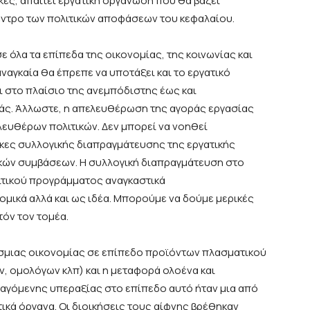
κες, απαιτεί εργατική οργάνωση που θα βάζει
έντρο των πολιτικών αποφάσεων του κεφαλαίου.
σε όλα τα επίπεδα της οικονομίας, της κοινωνίας και
αναγκαία θα έπρεπε να
υποτάξει
και
το εργατικό
ι στο πλαίσιο της
ανεμπόδιστης έως και
άς. Άλλωστε, η απελευθέρωση της αγοράς εργασίας
λευθέρων πολιτικών. Δεν μπορεί να νοηθεί
κες
συλλογικής διαπραγμάτευσης της εργατικής
ικών συμβάσεων.
Η συλλογική διαπραγμάτευση
στο
ιτικού προγράμματος αναγκαστικά
νομικά αλλά και ως ιδέα. Μπορούμε να δούμε μερικές
τόν τον τομέα.
σμιας οικονομίας σε επίπεδο
προϊόντων
πλασματικού
, ομολόγων κλπ) και η μεταφορά ολοένα και
αγόμενης υπεραξίας στο επίπεδο αυτό
ήταν μια από
κά όργανα. Οι διοικήσεις τους αίφνης βρέθηκαν