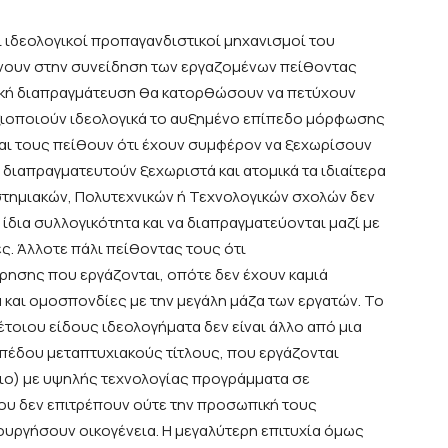
 ιδεολογικοί προπαγανδιστικοί μηχανισμοί του
νουν
στην συνείδηση των εργαζομένων πείθοντας
μική διαπραγμάτευση θα κατορθώσουν να πετύχουν
ιοποιούν ιδεολογικά το αυξημένο επίπεδο μόρφωσης
αι τους πείθουν ότι έχουν συμφέρον να ξεχωρίσουν
διαπραγματευτούν ξεχωριστά και ατομικά τα ιδιαίτερα
στημιακών, Πολυτεχνικών ή Τεχνολογικών σχολών δεν
 ίδια
συλλογικότητα
και να διαπραγματεύονται
μαζί
με
ς. Άλλοτε πάλι
πείθοντας τους
ότι
ίρησης που εργάζονται,
οπότε δεν έχουν καμιά
 και ομοσπονδίες με την μεγάλη μάζα των εργατών. Το
οιου είδους ιδεολογήματα δεν είναι άλλο από μια
πέδου μεταπτυχιακούς τίτλους, που εργάζονται
ιο) με
υψηλής τεχνολογίας προγράμματα σε
που δεν επιτρέπουν ούτε την προσωπική τους
υργήσουν οικογένεια. Η μεγαλύτερη επιτυχία όμως