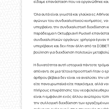
είδαμε επανάσταση
που
να οργανώθηκε
κα
Όλα αυτά είναι γνωστά και γλαύκα ες Αθήνα
αγώνων του συνδικαλιστικού κινήματος,
να
υπερβαίνει την συνδικαλιστική
διεκδίκηση κα
παράδειγμα η Οκτωβριανή Ρωσική επανάστα
συνδικαλιστικών οργάνων, γρήγορα έγιναν 
υπερέβαινε και δεν ήταν άλλη από τα ΣΟΒΙΕ
βούληση για διεκδίκηση πολιτικών μεταβολώ
Η δυνατότητα αυτή ιστορικά πάντοτε τρόμαζε
απέναντι σε μια τέτοια προοπτική ήταν ο 
άρθρου βέβαια δεν είναι να αναλύσει την ισ
είτε πανευρωπαϊκά είτε παγκόσμια, αλλά να 
πλήρους επικράτησης του νεοφιλελευθερισ
είναι η εμφάνιση ενός άλλου ανώτερου τύπ
την συλλογική διεκδίκηση των εργαζομένων 