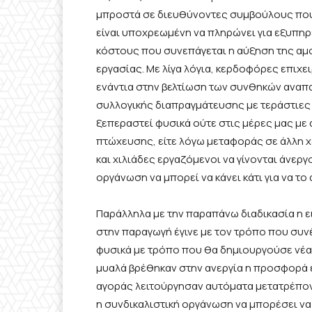
μπροστά σε διευθύνοντες συμβούλους που τ
είναι υποχρεωμένη να πληρώνει για εξυπηρ
κόστους που συνεπάγεται η αύξηση της αμ
εργασίας. Με λίγα λόγια, κερδοφόρες
επιχε
ενάντια
στην βελτίωση των συνθηκών αναπα
συλλογικής διαπραγμάτευσης
με τεράστιες 
ξεπεραστεί φυσικά ούτε στις μέρες μας με 
πτώχευσης, είτε λόγω μεταφοράς σε άλλη χ
και χιλιάδες εργαζόμενοι να γίνονται άνεργο
οργάνωση να μπορεί να κάνει κάτι για να το
Παράλληλα με την παραπάνω διαδικασία η ε
στην παραγωγή έγινε με τον τρόπο που συν
φυσικά με τρόπο που θα δημιουργούσε νέα ε
μυαλά
βρέθηκαν στην ανεργία
η προσφορά ε
αγοράς λειτούργησαν αυτόματα μετατρέποντ
η συνδικαλιστική οργάνωση να μπορέσει να