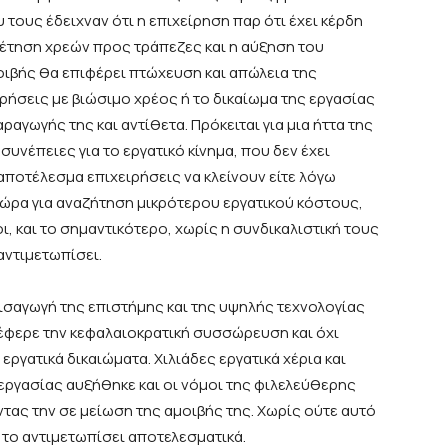
ους έδειχναν ότι η επιχείρηση παρ ότι έχει κέρδη
έτηση χρεών προς τράπεζες και η αύξηση του
οιβής θα επιφέρει πτώχευση και
απώλεια της
ιρήσεις
με βιώσιμο χρέος ή το δικαίωμα της εργασίας
ραγωγής της και αντίθετα.
Πρόκειται για μια ήττα της
συνέπειες για το εργατικό κίνημα,
που δεν έχει
αποτέλεσμα επιχειρήσεις να κλείνουν είτε λόγω
ώρα για αναζήτηση μικρότερου εργατικού κόστους,
ι,
και το σημαντικότερο,
χωρίς η συνδικαλιστική τους
 αντιμετωπίσει.
ισαγωγή της επιστήμης και της υψηλής τεχνολογίας
έφερε την κεφαλαιοκρατική συσσώρευση και όχι
ργατικά δικαιώματα. Χιλιάδες εργατικά χέρια και
ργασίας αυξήθηκε και οι νόμοι της φιλελεύθερης
ας την σε μείωση της αμοιβής της.
Χωρίς ούτε αυτό
 το αντιμετωπίσει αποτελεσματικά.