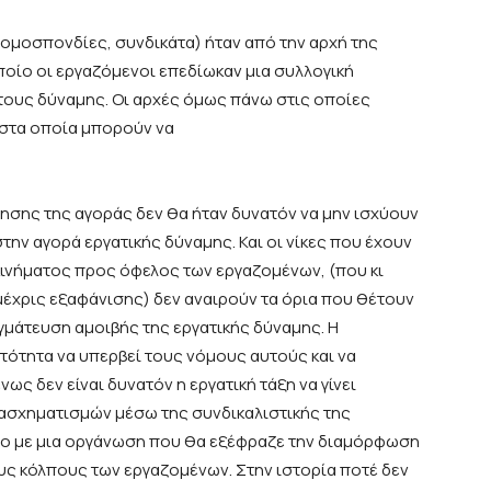
 ομοσπονδίες, συνδικάτα) ήταν
από την αρχή της
ποίο οι εργαζόμενοι επεδίωκαν μια συλλογική
τους
δύναμης.
Οι αρχές
όμως πάνω στις οποίες
 στα οποία
μπορούν
να
ησης της αγοράς δεν θα ήταν δυνατόν να μην ισχύουν
την αγορά εργατικής δύναμης.
Και οι
νίκες που έχουν
κινήματος
προς όφελος των εργαζομένων, (που κι
μέχρις εξαφάνισης) δεν αναιρούν τα όρια που θέτουν
αγμάτευση
αμοιβής της
εργατικής δύναμης.
Η
τότητα να υπερβεί τους νόμους αυτούς και να
ως δεν είναι δυνατόν η εργατική τάξη να γίνει
ασχηματισμών μέσω της συνδικαλιστικής της
νο με μια οργάνωση που θα εξέφραζε την διαμόρφωση
υς κόλπους των εργαζομένων. Στην ιστορία ποτέ δεν