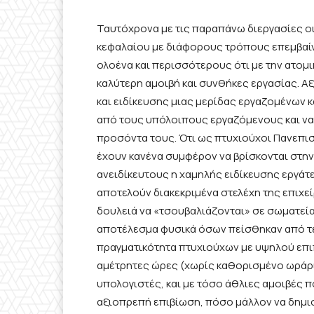
Ταυτόχρονα με τις παραπάνω διεργασίες οι
κεφαλαίου με διάφορους τρόπους
επεμβαί
ολοένα και περισσότερους ότι με την ατο
καλύτερη αμοιβή και συνθήκες εργασίας.
Αξ
και ειδίκευσης
μιας μερίδας
εργαζομένων κ
από τους υπόλοιπους εργαζόμενους και να 
προσόντα τους. Ότι ως πτυχιούχοι Πανεπι
έχουν κανένα συμφέρον να βρίσκονται
στην
ανειδίκευτους η χαμηλής ειδίκευσης εργάτε
αποτελούν
διακεκριμένα στελέχη της επιχε
δουλειά να «τσουβαλιάζονται» σε σωματεία
αποτέλεσμα φυσικά όσων πείσθηκαν από τέτ
πραγματικότητα πτυχιούχων με υψηλού επι
αμέτρητες ώρες (χωρίς καθορισμένο ωράρ
υπολογιστές, και με τόσο άθλιες αμοιβές 
αξιοπρεπή επιβίωση, πόσο μάλλον να δημιο