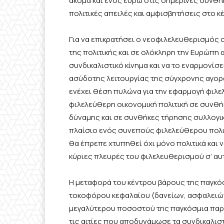
ακόμα και ενός ευρώ στις σημερινές συνθή
πολιτικές απειλές και αμφισβητήσεις στο
κ
Για να επικρατήσει ο νεοφιλελευθερισμός
της πολιτικής και σε ολόκληρη την Ευρώπη
συνδικαλιστικό κίνημα και
να
το εναρμονίσε
ασύδοτης
λειτουργίας της σύγχρονης αγορ
ενέχει θέση πυλώνα για την εφαρμογή φιλε
φιλελεύθερη οικονομική πολιτική σε συνθή
δύναμης και σε συνθήκες τήρησης συλλογ
πλαίσιο ενός συνεπούς φιλελεύθερου πολ
θα
έπρεπε
χτυπηθεί όχι μόνο πολιτικά και 
κύριες πλευρές του φιλελευθερισμού σ’ αυ
Η μεταφορά του κέντρου βάρους της παγκό
τοκοφόρου κεφαλαίου
(δανείων, ασφαλειών
μεγαλύτερου ποσοστού της παγκόσμια παρ
τις αιτίες που
αποδυνάμωσε τα συνδικαλιστι