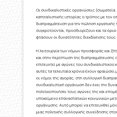
Οι συνδικαλιστικές οργανώσεις (σωματεία,
καπιταλιστικής ιστορίας
ο τρόπος με τον ο
διαπραγμάτευση για την πώληση εργατικής
συγκροτούνται,
προσδιορίζουν και τα όρια
φτάσουν
οι
δυνατότητες
διεκδίκησης
τους.
Η λειτουργία των νόμων προσφοράς και ζήτ
και στην περίπτωση της διαπραγμάτευσης σ
επιτευχτεί με
αγώνες
του συνδικαλιστικού
αυτές τα τελευταία χρόνια έχουν αραιώσει 
οι νόμοι της αγοράς,
στη συλλογική διαπρ
συνδικαλιστική οργάνωση δεν έχει την δυνα
πολιτικοποιήσει τους αγώνες της και επομέν
υποκείμενο επαναστατικών κοινωνικών μετ
οργάνωσης.
Αυτό μπορεί να επιτευχθεί μό
μιας πολιτικής συλλογικής συνείδησης στο