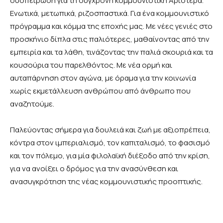
συσπείρωση για τη σύγχρονη κομμουνιστική Αριστερά.
Ενωτικά, μετωπικά, ριζοσπαστικά. Για ένα κομμουνιστικό
πρόγραμμα και κόμμα της εποχής μας. Με νέες γενιές στο
προσκήνιο δίπλα στις παλιότερες, μαθαίνοντας από την
εμπειρία και τα λάθη, τινάζοντας την παλιά σκουριά και τα
κουσούρια του παρελθόντος. Με νέα ορμή και
αυταπάρνηση στον αγώνα, με όραμα για την κοινωνία
χωρίς εκμετάλλευση ανθρώπου από άνθρωπο που
αναζητούμε.
Παλεύοντας σήμερα για δουλειά και ζωή με αξιοπρέπεια,
κόντρα στον ιμπεριαλισμό, τον καπιταλισμό, το φασισμό
και τον πόλεμο, για μία φιλολαϊκή διέξοδο από την κρίση,
για να ανοίξει ο δρόμος για την ανασύνθεση και
ανασυγκρότηση της νέας κομμουνιστικής προοπτικής.