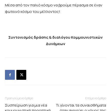
Μέσα από τον παλιό κόσμο να βρούμε πέρασμα σε έναν
φωτεινό κόσμο του μέλλοντος!
Συντονισμός δράσης & διαλόγου Κομμουνιστικών
Δυνάμεων
Προηγούμενο άρθρο
Επόμενο άρθρο
Συσπείρωση για μια νέα
Τι γίνονται τα συναισθήματα
κομμουνιστική προοπτική
όταν αγριεύει ο νόμος της