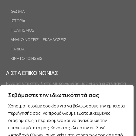
ΘΕΩΡΙΑ
ΙΣΤΟΡΙΑ
ΠΟΛΙΤΙΣΜΟΣ
ΑΝΑΚΟΙΝΩΣΕΙΣ – ΕΚΔΗΛΩΣΕΙΣ
ΠΑΙΔΕΙΑ
ΚΙΝΗΤΟΠΟΙΗΣΕΙΣ
ΛΙΣΤΑ ΕΠΙΚΟΙΝΩΝΙΑΣ
Εγγραφείτε στην λίστα επικοινωνίας μας για να είστε πάντα
ενημερωμένοι.
Σεβόμαστε την ιδιωτικότητά σας
Χρησιμοποιούμε cookies για να βελτιώσουμε την εμπειρία
περιήγησής σας, να προβάλλουμε εξατομικευμένες
διαφημίσεις ή περιεχόμενο και να αναλύουμε την
επισκεψιμότητά μας. Κάνοντας κλικ στην επιλογή
«Αποδοχή Όλων», συναινείτε στη χρήση των cookies από