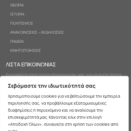
ΘΕΩΡΙΑ
ΙΣΤΟΡΙΑ
ΠΟΛΙΤΙΣΜΟΣ
ΑΝΑΚΟΙΝΩΣΕΙΣ – ΕΚΔΗΛΩΣΕΙΣ
ΠΑΙΔΕΙΑ
ΚΙΝΗΤΟΠΟΙΗΣΕΙΣ
ΛΙΣΤΑ ΕΠΙΚΟΙΝΩΝΙΑΣ
Εγγραφείτε στην λίστα επικοινωνίας μας για να είστε πάντα
ενημερωμένοι.
Σεβόμαστε την ιδιωτικότητά σας
Χρησιμοποιούμε cookies για να βελτιώσουμε την εμπειρία
περιήγησής σας, να προβάλλουμε εξατομικευμένες
διαφημίσεις ή περιεχόμενο και να αναλύουμε την
επισκεψιμότητά μας. Κάνοντας κλικ στην επιλογή
«Αποδοχή Όλων», συναινείτε στη χρήση των cookies από
Εγγραφή