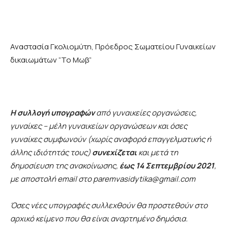
Αναστασία Γκολιομύτη, Πρόεδρος Σωματείου Γυναικείων
δικαιωμάτων “Το Μωβ”
Η συλλογή υπογραφών
από γυναικείες οργανώσεις,
γυναίκες – μέλη γυναικείων οργανώσεων και όσες
γυναίκες συμφωνούν (χωρίς αναφορά επαγγελματικής ή
άλλης ιδιότητάς τους)
συνεχίζεται
και μετά τη
δημοσίευση της ανακοίνωσης,
έως 14 Σεπτεμβρίου 2021
,
με αποστολή
email
στο
paremvasidytika
@
gmail
.
com
Όσες νέες υπογραφές συλλεχθούν θα προστεθούν στο
αρχικό κείμενο που θα είναι αναρτημένο δημόσια.