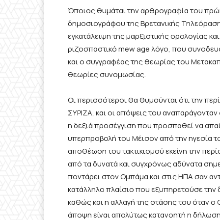
Όποιος θυμάται την αρθρογραφία του πρώη
δημοσιογράφου της Βρετανικής Τηλεόραση
εγκατάλειψη της μαρξιστικής ορολογίας και
ριζοσπαστικό mew age λόγο, που συνοδευότ
και ο συγγραφέας της θεωρίας του Μετακαπ
θεωρίες συνομωσίας.
Οι περισσότεροι θα θυμούνται ότι την περί
ΣΥΡΙΖΑ, και οι απόψεις του αναπαράγονταν
η δεξιά προσέγγιση που προσπαθεί να απαξ
υπερπροβολή του Μέισον από την ηγεσία το
αποθέωση του τακτικισμού εκείνη την περί
από τα δυνατά και συγχρόνως αδύνατα σημεί
ποντάρει στον Ομπάμα και στις ΗΠΑ σαν αντ
κατάλληλο πλαίσιο που εξυπηρετούσε την δ
καθώς και η αλλαγή της στάσης του όταν ο
άποψη είναι απολύτως κατανοητή η δήλωση