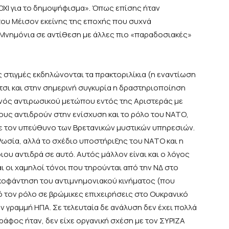
ΟΧΙ για το δημοψήφισμα». Όπως επίσης ήταν
του Μέισον εκείνης της εποχής που συχνά
Μνημόνια σε αντίθεση με άλλες πιο «παραδοσιακές»
 στιγμές εκδηλώνονται τα πρακτοριλίκια (η εναντίωση
 έτσι και στην σημερινή συγκυρία η δραστηριοποίηση
 ενός αντιρωσικού μετώπου εντός της Αριστεράς με
υς αντιδρούν στην ενίσχυση και το ρόλο του ΝΑΤΟ,
με τον υπεύθυνο των Βρετανικών μυστικών υπηρεσιών.
 Ρωσία, αλλά το σχέδιο υποστήριξης του ΝΑΤΟ και η
ου αντιδρά σε αυτό. Αυτός μάλλον είναι και ο λόγος
ι οι χαμηλοί τόνοι που τηρούνται από την ΝΔ στο
υκοφάντηση του αντιμνημονιακού κινήματος (που
ό τον ρόλο σε βρώμικες επιχειρήσεις στο Ουκρανικό
 γραμμή ΗΠΑ. Σε τελευταία δε ανάλυση δεν έχει πολλά
γράφος ήταν, δεν είχε οργανική σχέση με τον ΣΥΡΙΖΑ