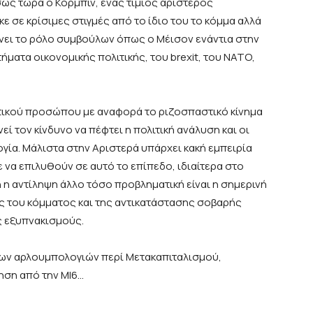
σως τώρα ο Κόρμπιν, ένας τίμιος αριστερός
σε κρίσιμες στιγμές από το ίδιο του το κόμμα αλλά
αίνει το ρόλο συμβούλων όπως ο Μέισον ενάντια στην
ήματα οικονομικής πολιτικής, του brexit, του ΝΑΤΟ,
ιτικού προσώπου με αναφορά το ριζοσπαστικό κίνημα
εί τον κίνδυνο να πέφτει η πολιτική ανάλυση και οι
γία. Μάλιστα στην Αριστερά υπάρχει κακή εμπειρία
 να επιλυθούν σε αυτό το επίπεδο, ιδιαίτερα στο
 η αντίληψη άλλο τόσο προβληματική είναι η σημερινή
ς του κόμματος και της αντικατάστασης σοβαρής
ς εξυπνακισμούς.
ικων αρλουμπολογιών περί Μετακαπιταλισμού,
ηση από την ΜΙ6…