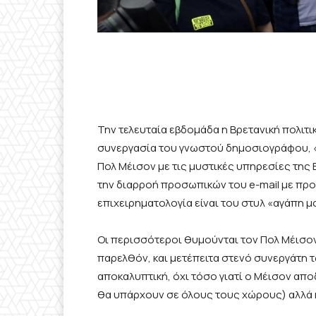
Την τελευταία εβδομάδα η Βρετανική πολιτι
συνεργασία του γνωστού δημοσιογράφου, «α
Πολ Μέισον με τις μυστικές υπηρεσίες της 
την διαρροή προσωπικών του e-mail με προ
επιχειρηματολογία είναι του στυλ «αγάπη μο
Οι περισσότεροι θυμούνται τον Πολ Μέισον
παρελθόν, και μετέπειτα στενό συνεργάτη 
αποκαλυπτική, όχι τόσο γιατί ο Μέισον απο
θα υπάρχουν σε όλους τους χώρους) αλλά η 