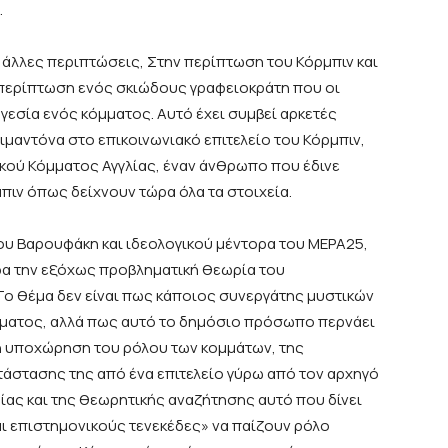
.
ο άλλες περιπτώσεις, Στην περίπτωση του Κόρμπιν και
 περίπτωση ενός σκιώδους γραφειοκράτη που οι
γεσία ενός κόμματος. Αυτό έχει συμβεί αρκετές
ιμαντόνα στο επικοινωνιακό επιτελείο του Κόρμπιν,
τικού Κόμματος Αγγλίας, έναν άνθρωπο που έδινε
ιν όπως δείχνουν τώρα όλα τα στοιχεία.
ου Βαρουφάκη και ιδεολογικού μέντορα του ΜΕΡΑ25,
δα την εξόχως προβληματική θεωρία του
Το θέμα δεν είναι πως κάποιος συνεργάτης μυστικών
μματος, αλλά πως αυτό το δημόσιο πρόσωπο περνάει
αι η υποχώρηση του ρόλου των κομμάτων, της
τάστασης της από ένα επιτελείο γύρω από τον αρχηγό
ίας και της θεωρητικής αναζήτησης αυτό που δίνει
ι επιστημονικούς τενεκέδες» να παίζουν ρόλο