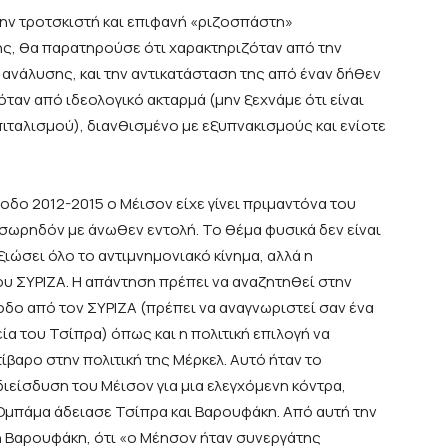
ν τροτσκιστή και επιφανή «ριζοσπάστη»
ς, θα παρατηρούσε ότι χαρακτηριζόταν από την
 ανάλυσης, και την αντικατάσταση της από έναν δήθεν
αν από ιδεολογικό ακταρμά (μην ξεχνάμε ότι είναι
ιταλισμού), διανθισμένο με εξυπνακισμούς και ενίοτε
οδο 2012-2015 ο Μέισον είχε γίνει πριμαντόνα του
 σωρηδόν με άνωθεν εντολή. Το θέμα φυσικά δεν είναι
ιώσει όλο το αντιμνημονιακό κίνημα, αλλά η
υ ΣΥΡΙΖΑ. Η απάντηση πρέπει να αναζητηθεί στην
οδο από τον ΣΥΡΙΖΑ (πρέπει να αναγνωριστεί σαν ένα
α του Τσίπρα) όπως και η πολιτική επιλογή να
ίβαρο στην πολιτική της Μέρκελ. Αυτό ήταν το
ιείσδυση του Μέισον για μια ελεγχόμενη κόντρα,
 Ομπάμα άδειασε Τσίπρα και Βαρουφάκη. Από αυτή την
 Βαρουφάκη, ότι «ο Μέησον ήταν συνεργάτης