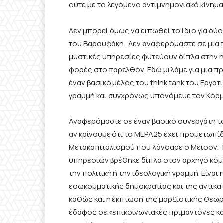
ούτε με το λεγόμενο αντιμνημονιακό κίνημα
Δεν μπορεί όμως να ειπωθεί το ίδιο γΙα δύ
του Βαρουφάκη . Δεν αναφερόμαστε σε μια
μυστικές υπηρεσίες φυτεύουν δίπλα στην η
φορές στο παρελθόν. Εδώ μιλάμε για μια πρ
έναν βασικό μέλος του think tank του Εργα
γραμμή και συγχρόνως υπονόμευε τον Κόρμπ
Αναφερόμαστε σε έναν βασικό συνεργάτη τ
αν κρίνουμε ότι το ΜΕΡΑ25 έχει προμετωπί
Μετακαπιταλισμού που λάνσαρε ο Μέισον. 
υπηρεσιών βρέθηκε δίπλα στον αρχηγό κό
την πολιτική ή την ιδεολογική γραμμή. Είν
εσωκομματικής δημοκρατίας και της αντικα
καθώς και η έκπτωση της μαρξιστικής θεωρ
έδαφος σε «επικοινωνιακές πριμαντόνες κα