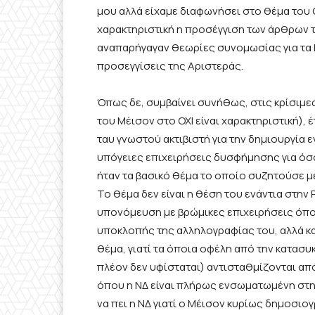
μου αλλά είχαμε διαφωνήσει στο θέμα του 
χαρακτηριστική η προσέγγιση των άρθρων 
αναπαρήγαγαν θεωρίες συνομωσίας για τα 
προσεγγίσεις της Αριστεράς.
Όπως δε, συμβαίνει συνήθως, στις κρίσιμες
του Μέισον στο ΟΧΙ είναι χαρακτηριστική),
ταυ γνωστού ακτιβιστή για την δημιουργία
υπόγειες επιχειρήσεις δυσφήμησης για όσο
ήταν τα βασικό θέμα το οποίο συζητούσε 
Το θέμα δεν είναι η θέση του ενάντια στην
υπονόμευση με βρώμικες επιχειρήσεις όποι
υποκλοπής της αλληλογραφίας του, αλλά κα
θέμα, γιατί τα όποια οφέλη από την κατασ
πλέον δεν υφίσταται) αντισταθμίζονται απ
όπου η ΝΔ είναι πλήρως ενσωματωμένη στην
να πει η ΝΔ γιατί ο Μέισον κυρίως δημοσιο