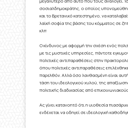
μεγαλύτερο από αυτό που τους αναλογεί. Ί
σοσιαλδημοκράτης, ο οποίος υπονομεύθηκε 
και το Βρετανικό κατεστημένο, να καταλαβ
λαϊκή σοφία της βάσης του κόμματος σε ζητ
κλπ
Ο κίνδυνος με αφορμή την σχέση ενός πολ
με τις μυστικές υπηρεσίες, πάντοτε εγκυμον
πολιτικές αντιπαραθέσεις στην πρακτορολο
όπου πολιτικές αντιπαραθέσεις επιλέχθηκε
παρελθόν. Αλλά όσο λανθασμένη είναι αυτή
τάση του ιδεολογικού χυλού, της απαξίωση
πολιτικής διαδικασίας από επικοινωνιακού
Ας γίνει κατανοητό ότι η υιοθεσία πιασάρ
ενδέχεται να οδηγεί σε ιδεολογική καθοδήγ