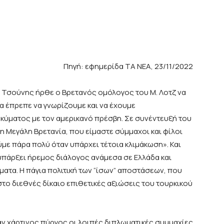
Πηγή: εφημερίδα ΤΑ ΝΕΑ, 23/11/2022
 Τσούνης ήρθε ο Βρετανός ομόλογος του Μ. Λοτζ να
θα έπρεπε να γνωρίζουμε και να έχουμε
 κύματος με τον αμερικανό πρέσβη. Σε συνέντευξή του
 Μεγάλη Βρετανία, που είμαστε σύμμαχοι και φίλοι
ύμε πάρα πολύ όταν υπάρχει τέτοια κλιμάκωση». Και
υπάρξει ήρεμος διάλογος ανάμεσα σε Ελλάδα και
ατα. Η πάγια πολιτική των “ίσων” αποστάσεων, που
στο διεθνές δίκαιο επιθετικές αξιώσεις του τουρκικού
χάρτινος πύργος οι λοιπές διπλωματικές συμμαχίες