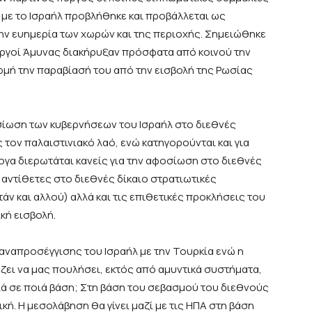
με το Ισραήλ προβλήθηκε και προβάλλεται ως
την ευημερία των χωρών και της περιοχής. Σημειώθηκε
υργοί Άμυνας διακήρυξαν πρόσφατα από κοινού την
μή την παραβίασή του από την εισβολή της Ρωσίας
ωση των κυβερνήσεων του Ισραήλ στο διεθνές
 τον παλαιστινιακό λαό, ενώ κατηγορούνται και για
ογα διερωτάται κανείς για την αφοσίωση στο διεθνές
ις αντίθετες στο διεθνές δίκαιο στρατιωτικές
άν και αλλού) αλλά και τις επιθετικές προκλήσεις του
κή εισβολή.
προσέγγισης του Ισραήλ με την Τουρκία ενώ η
ζει να μας πουλήσει, εκτός από αμυντικά συστήματα,
ά σε ποιά βάση; Στη βάση του σεβασμού του διεθνούς
κή. Η μεσολάβηση θα γίνει μαζί με τις ΗΠΑ στη βάση