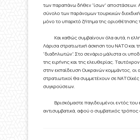
των παραπάνω δήθεν “ίσων” αποστάσεων. Απ
σύνολο των παράνομων τουρκικών διεκδικήσ
μόνο το υπαρκτό ζήτημα της οριοθέτησης
Και καθώς συμβαίνουν όλα αυτά, η ελλην
Λάρισα στρατιωτική άσκηση του ΝΑΤΟ και τη
“διαδηλωτών”. Στο σενάριο μάλιστα οι υπ
της ειρήνης και της ελευθερίας. Ταυτόχρο
στην εκπαίδευση Ουκρανών κομμάντος, οι α
στρατιωτικοί θα συμμετέχουν σε ΝΑΤΟϊκές
συγκρούσεων.
Βρισκόμαστε παγιδευμένοι εντός του επι
αντισυμβατικά, αφού ο συμβατικός τρόπος