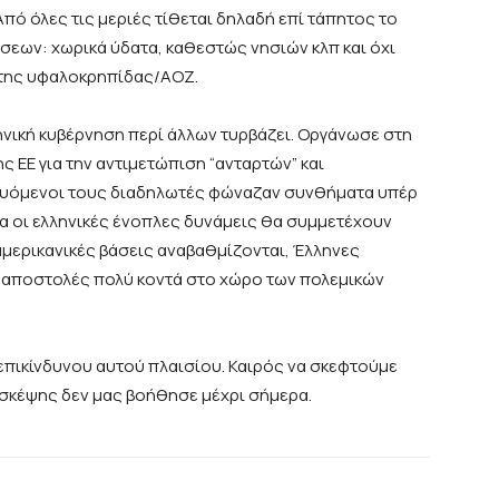
ό όλες τις μεριές τίθεται δηλαδή επί τάπητος το
εων: χωρικά ύδατα, καθεστώς νησιών κλπ και όχι
 της υφαλοκρηπίδας/ΑΟΖ.
ική κυβέρνηση περί άλλων τυρβάζει. Οργάνωσε στη
ς ΕΕ για την αντιμετώπιση “ανταρτών” και
οδυόμενοι τους διαδηλωτές φώναζαν συνθήματα υπέρ
να οι ελληνικές ένοπλες δυνάμεις θα συμμετέχουν
μερικανικές βάσεις αναβαθμίζονται, Έλληνες
 αποστολές πολύ κοντά στο χώρο των πολεμικών
κίνδυνου αυτού πλαισίου. Καιρός να σκεφτούμε
 σκέψης δεν μας βοήθησε μέχρι σήμερα.