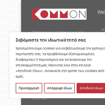
ΠΛ
ΠΟ
Θέλουμε να μιλήσουμε για τον
ΟΙ
κομμουνισμό της εποχής μας,
Σεβόμαστε την ιδιωτικότητά σας
ΕΡ
την αναγκαία αλλά όχι
Χρησιμοποιούμε cookies για να βελτιώσουμε την εμπειρί
ΔΙ
δεδομένη προοπτική.
περιήγησής σας, να προβάλλουμε εξατομικευμένες
Θέλουμε να μιλήσουμε
ΚΟ
διαφημίσεις ή περιεχόμενο και να αναλύουμε την
ταυτόχρονα για την
επισκεψιμότητά μας. Κάνοντας κλικ στην επιλογή
ΠΡ
«Αποδοχή Όλων», συναινείτε στη χρήση των cookies από
καθημερινή επιβίωση και τον
εμάς.
ΟΡ
αγώνα γι’ αυτήν.
Π
Προσαρμογή
Απόρριψη όλων
Αποδοχή όλων
© 2017 kommon.gr. All Rights
Reserved.