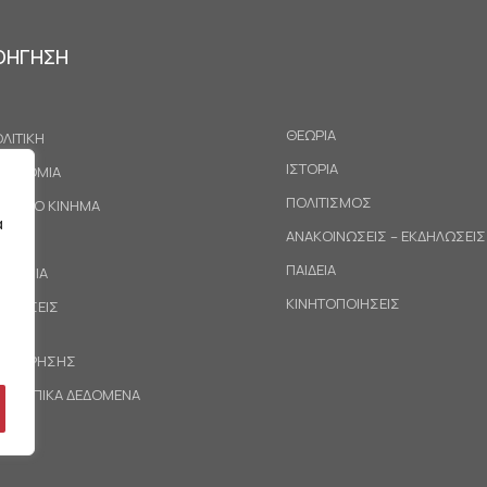
ΟΗΓΗΣΗ
ΘΕΩΡΙΑ
ΛΙΤΙΚΗ
ΙΣΤΟΡΙΑ
ΚΟΝΟΜΙΑ
ΠΟΛΙΤΙΣΜΟΣ
ΓΑΤΙΚΟ ΚΙΝΗΜΑ
α
ΑΝΑΚΟΙΝΩΣΕΙΣ – ΕΚΔΗΛΩΣΕΙΣ
ΕΘΝΗ
ΠΑΙΔΕΙΑ
ΙΝΩΝΙΑ
ΚΙΝΗΤΟΠΟΙΗΣΕΙΣ
ΟΤΑΣΕΙΣ
ΟΙ ΧΡΗΣΗΣ
ΡΟΣΩΠΙΚΑ ΔΕΔΟΜΕΝΑ