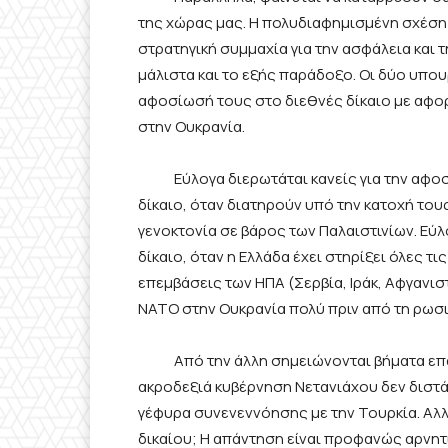
της χώρας μας. Η πολυδιαφημισμένη σχέση 
στρατηγική συμμαχία για την ασφάλεια και 
μάλιστα και το εξής παράδοξο. Οι δύο υπο
αφοσίωσή τους στο διεθνές δίκαιο με αφορ
στην Ουκρανία.
Εύλογα διερωτάται κανείς για την αφοσί
δίκαιο, όταν διατηρούν υπό την κατοχή τους
γενοκτονία σε βάρος των Παλαιστινίων. Εύλ
δίκαιο, όταν η Ελλάδα έχει στηρίξει όλες τ
επεμβάσεις των ΗΠΑ (Σερβία, Ιράκ, Αφγανιστ
ΝΑΤΟ στην Ουκρανία πολύ πριν από τη ρωσι
Από την άλλη σημειώνονται βήματα επανα
ακροδεξιά κυβέρνηση Νετανιάχου δεν διστά
γέφυρα συνενεννόησης με την Τουρκία. Αλλ
δικαίου; Η απάντηση είναι προφανώς αρνητι