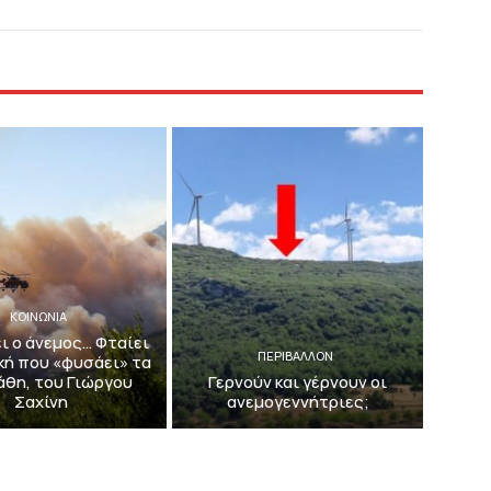
ΚΟΙΝΩΝΙΑ
ει ο άνεμος… Φταίει
ΠΕΡΙΒΆΛΛΟΝ
κή που «φυσάει» τα
λάθη, του Γιώργου
Γερνούν και γέρνουν οι
Σαχίνη
ανεμογεννήτριες;