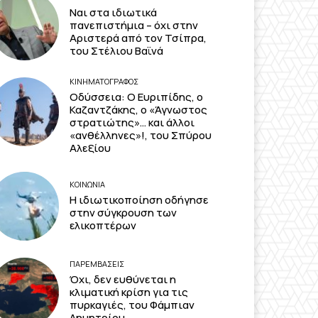
Ναι στα ιδιωτικά
πανεπιστήμια – όχι στην
Αριστερά από τον Τσίπρα,
του Στέλιου Βαϊνά
ΚΙΝΗΜΑΤΟΓΡΆΦΟΣ
Οδύσσεια: Ο Ευριπίδης, ο
Καζαντζάκης, ο «Άγνωστος
στρατιώτης»… και άλλοι
«ανθέλληνες»!, του Σπύρου
Αλεξίου
ΚΟΙΝΩΝΙΑ
Η ιδιωτικοποίηση οδήγησε
στην σύγκρουση των
ελικοπτέρων
ΠΑΡΕΜΒΑΣΕΙΣ
Όχι, δεν ευθύνεται η
κλιματική κρίση για τις
πυρκαγιές, του Φάμπιαν
Δημητρίου