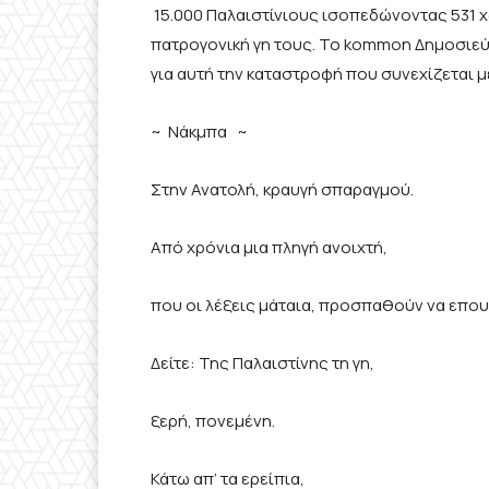
15.000 Παλαιστίνιους ισοπεδώνοντας 531 
πατρογονική γη τους. Το kommon Δημοσιεύ
για αυτή την καταστροφή που συνεχίζεται μ
~ Νάκμπα ~
Στην Ανατολή, κραυγή σπαραγμού.
Από χρόνια μια πληγή ανοιχτή,
που οι λέξεις μάταια, προσπαθούν να επο
Δείτε: Της Παλαιστίνης τη γη,
ξερή, πονεμένη.
Κάτω απ’ τα ερείπια,