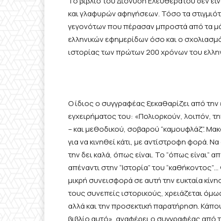
Το βιβλίο του Διονύση Ελευθεράτου δεν ε
και γλαφυρών αφηγήσεων. Τόσο τα στιγμιότ
γεγονότων που πέρασαν μπροστά από τα μά
ελληνικών εφημερίδων όσο και ο σχολιασμός
ιστορίας των πρώτων 200 χρόνων του ελλη
Ο ίδιος ο συγγραφέας ξεκαθαρίζει από την 
εγχειρήματος του: «Πολιορκούν, λοιπόν, τη
– και μεθοδικού, σοβαρού “καμουφλάζ”. Μακ
για να κινηθεί κάτι, με αντίστροφη φορά. Να
την δει καλά, όπως είναι. Το “όπως είναι” α
απέναντι στην “Ιστορία” του “καθήκοντος”… 
μικρή συνεισφορά σε αυτή την ευκταία κίν
τους συνεπείς ιστορικούς, χρειάζεται όμως
αλλά και την προσεκτική παρατήρηση. Κάπ
βιβλίο αυτό», αναφέρει ο συγγραφέας από τ