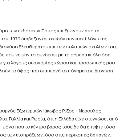
τόμο των εκδόσεων Τόπος και ξεκινούν από τα
α του 1970 διαβάζονται σχεδόν απνευστί λόγω της
ιονύση Ελευθεράτου και των πολιτικών σχολίων του,
ς που να μην το συνδέσει με το σήμερα κι όλα όσα
ω για λόγους οικονομίας χώρου και προσωπικής μου
λούν το ύφος που διαπερνά το πόνημα του Διονύση
υπουργός Εξωτερικών Ιάκωβος Ρίζος – Νερουλός
λία, Γαλλία και Ρωσία, ότι η Ελλάδα είχε στεγνώσει από
, μόνο που το κέντρο βάρος τους δε θα έπεφτε τόσο
λος των εισπράξεων, όσο στις περικοπές δαπανών.