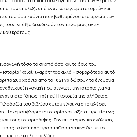
ίναι ωστόσο μια τυχαία συλλογή πρωτότυπων θεμάτων
υπα που επέλεξε από έναν καταιγισμό ιστοριών και
τια του όσα χρόνια ήταν βυθισμένος στα αρχεία των
 τους επάξια διεκδικούν τον τίτλο μιας αντι-
νικού κράτους.
εισαγωγή τόσο το σκοπό όσο και τα όρια του
ν Ιστορία “κριοί” ιλαρότητας αλλά – σοβαρότερο αυτό
άρι τα 200 χρόνια από το 1821 να δώσουν το έναυσμα
 αναδειχθεί η λογική που ατενίζει την Ιστορία για να
πέναντι στο “όπως πρέπει”. Η ιστορία της αλήθειας,
Φιλοδοξία του βιβλίου αυτού είναι να αποτελέσει
ηση. Η ακαμουφλάριστη ιστορία χρειάζεται πρωτίστως
 και τους ιστοριοδίφες. Την επιστημονική ανάλυση,
ου προς το δεύτερο προσπάθησα να κινηθώ με το
ις πρώτες κιόλας σελίδες.