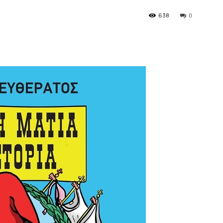
638
0