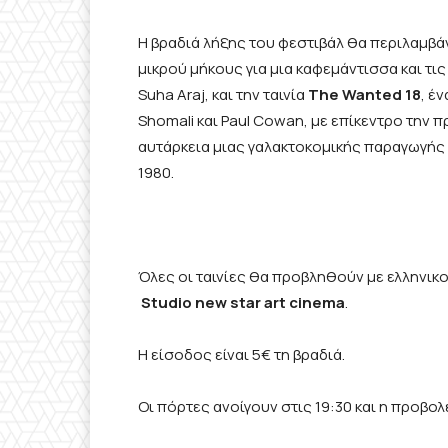
Η βραδιά λήξης του φεστιβάλ θα περιλαμβά
μικρού μήκους για μια καφεμάντισσα και τι
Suha Araj, και την ταινία
The
Wanted
18
, έ
Shomali και Paul Cowan, με επίκεντρο την
αυτάρκεια μιας γαλακτοκομικής παραγωγής σ
1980.
Όλες οι ταινίες θα προβληθούν με ελληνικ
Studio
new
star
art
cinema
.
Η είσοδος είναι 5€ τη βραδιά.
Οι πόρτες ανοίγουν στις 19:30 και η προβολέ