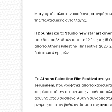
Μια γιορτή παλαιστινιακού κινηματογράφου
της πολιτισμικής ανταλλαγής.
Η
Dounia
s και το
Studio
new
star
art
cine
που θα προβληθούν από τις 12 έως τις 15
από το Athens Palestine Film Festival 2023
διάστημα 4 ημερών.
Το
Athens
Palestine
Film
Festival
ανοίγει 
Jerusalem
, που γράφτηκε από το χαρισματ
και μέσα από την οπτική μιας νεαρής κοπέ
ασυνήθιστου σασπένς. Αυτή η συναρπαστικ
μνήμης και στον βαθύ αντίκτυπο της αγάπης