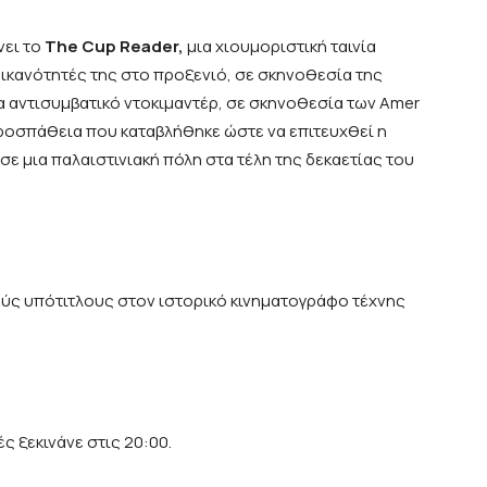
νει το
The
Cup
Reader
,
μια χιουμοριστική ταινία
ς ικανότητές της στο προξενιό, σε σκηνοθεσία της
να αντισυμβατικό ντοκιμαντέρ, σε σκηνοθεσία των Amer
 προσπάθεια που καταβλήθηκε ώστε να επιτευχθεί η
ε μια παλαιστινιακή πόλη στα τέλη της δεκαετίας του
ούς υπότιτλους στον ιστορικό κινηματογράφο τέχνης
ς ξεκινάνε στις 20:00.