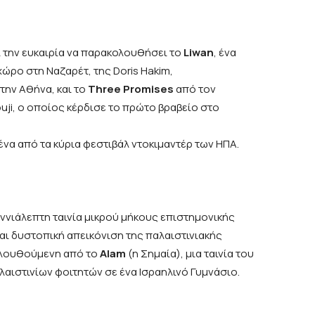
ι την ευκαιρία να παρακολουθήσει το
Liwan
, ένα
χώρο στη Ναζαρέτ, της Doris Hakim,
την Αθήνα, και το
Three
Promises
από τον
ji, ο οποίος κέρδισε το πρώτο βραβείο στο
 ένα από τα κύρια φεστιβάλ ντοκιμαντέρ των ΗΠΑ.
 εννιάλεπτη ταινία μικρού μήκους επιστημονικής
αι δυστοπική απεικόνιση της παλαιστινιακής
κολουθούμενη από το
Alam
(η Σημαία), μια ταινία του
αλαιστινίων φοιτητών σε ένα Ισραηλινό Γυμνάσιο.