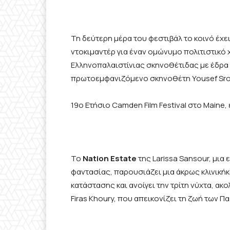
Τη δεύτερη μέρα του φεστιβάλ το κοινό έχε
ντοκιμαντέρ για έναν ομώνυμο πολιτιστικό 
Ελληνοπαλαιστίνιας σκηνοθέτιδας με έδρα 
πρωτοεμφανιζόμενο σκηνοθέτη Yousef Srou
19ο Ετήσιο Camden Film Festival στο Maine,
Το
Nation
Estate
της Larissa Sansour, μια
φαντασίας, παρουσιάζει μια άκρως κλινικήκ
κατάστασης και ανοίγει την τρίτη νύχτα, α
Firas Khoury, που απεικονίζει τη ζωή των Π