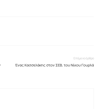
Επόμενο άρθρο
ν
Ένας Κασσελάκης στον ΣΕΒ, του Νίκου Γουρλά