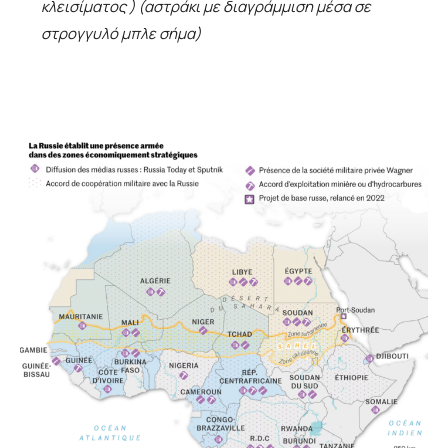
κλεισίματος ) (αστράκι με διαγράμμιση μέσα σε
στρογγυλό μπλε σήμα)