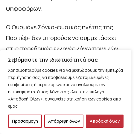
ψηφοφόρων.
Ο Ουσμάνε Σόνκο-φυσικός ηγέτης της
Παστέφ- δεν μπορούσε να συμμετάσχει
στις προεδρικές εκλογές λόγω ποινικών
κατηγοριών που εκκρεμούσαν επ’ αυτού
Σεβόμαστε την ιδιωτικότητά σας
-στην ουσία αποτέλεσμα πολιτικής
Χρησιμοποιούμε cookies για να βελτιώσουμε την εμπειρία
περιήγησής σας, να προβάλλουμε εξατομικευμένες
υποκίνησης από τον Σαλλ. Μέσα στις
διαφημίσεις ή περιεχόμενο και να αναλύουμε την
φυλακές όπου ευρίσκονταν και οι δύο
επισκεψιμότητά μας. Κάνοντας κλικ στην επιλογή
«Αποδοχή Όλων», συναινείτε στη χρήση των cookies από
υπήρξε συμφωνία μεταξύ τους να
εμάς.
συμμετέχει αντί αυτού ο Φάγε.
Προσαρμογή
Απόρριψη όλων
Αποδοχή όλων
Ήδη ο Φάγε αμέσως μετά την ορκωμοσία