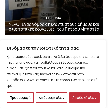
ΚΟΙΝΩΝΙΑ
ΝΕΡΟ: Ένας νόμος απέναντι στους δήμους και
στις τοπικές κοινωνίες, του Πέτρου Μπαστέα
Σεβόμαστε την ιδιωτικότητά σας
Χρησιμοποιούμε cookies για να βελτιώσουμε την εμπειρία
ΔΗΜΟΦΙΛΗ
περιήγησής σας, να προβάλλουμε εξατομικευμένες
διαφημίσεις ή περιεχόμενο και να αναλύουμε την
επισκεψιμότητά μας. Κάνοντας κλικ στην επιλογή
ΠΑΡΕΜΒΑΣΕΙΣ
Το Μαρόκο οπλοποιεί τους
«Αποδοχή Όλων», συναινείτε στη χρήση των cookies από
μετανάστες κατ’ εντολή του Ισραήλ
εμάς.
και τιμωρεί τον Σάντσεθ, του
Λεωνίδα Βατικιώτη
Προσαρμογή
Απόρριψη όλων
Αποδοχή όλων