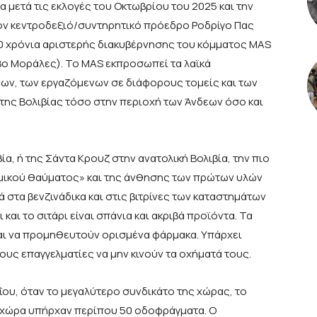
α μετά τις εκλογές του Οκτωβρίου του 2025 και την
ον κεντροδεξιό/συντηρητικό πρόεδρο Ροδρίγο Πας
20 χρόνια αριστερής διακυβέρνησης του κόμματος MAS
βο Μοράλες). Το ΜΑS εκπροσωπεί τα λαϊκά
ν, των εργαζόμενων σε διάφορους τομείς και των
 της Βολιβίας τόσο στην περιοχή των Άνδεων όσο και
α, ή της Σάντα Κρουζ στην ανατολική Βολιβία, την πιο
μικού θαύματος» και της άνθησης των πρώτων υλών
 στα βενζινάδικα και στις βιτρίνες των καταστημάτων
 και το σιτάρι είναι σπάνια και ακριβά προϊόντα. Τα
αι να προμηθευτούν ορισμένα φάρμακα. Υπάρχει
τους επαγγελματίες να μην κινούν τα οχήματά τους.
ΐου, όταν το μεγαλύτερο συνδικάτο της χώρας, το
η χώρα υπήρχαν περίπου 50 οδοφράγματα. Ο