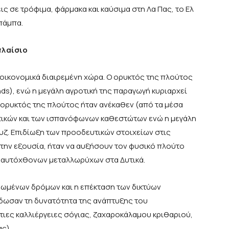
ς σε τρόφιμα, φάρμακα και καύσιμα στη Λα Πας, το Ελ
πάμπα.
πλαίσιο
αι οικονομικά διαιρεμένη χώρα. Ο ορυκτός της πλούτος
nds), ενώ η μεγάλη αγροτική της παραγωγή κυριαρχεί
Ο ορυκτός της πλούτος ήταν ανέκαθεν (από τα μέσα
ατικών και των ισπανόφωνων καθεστώτων ενώ η μεγάλη
υζ. Επιδίωξη των προοδευτικών στοιχείων στις
την εξουσία, ήταν να αυξήσουν τον φυσικό πλούτο
ν αυτόχθονων μεταλλωρύχων στα Δυτικά.
ωμένων δρόμων και η επέκταση των δικτύων
δωσαν τη δυνατότητα της ανάπτυξης του
ιες καλλιέργειες σόγιας, ζαχαροκάλαμου κριθαριού,
ας).