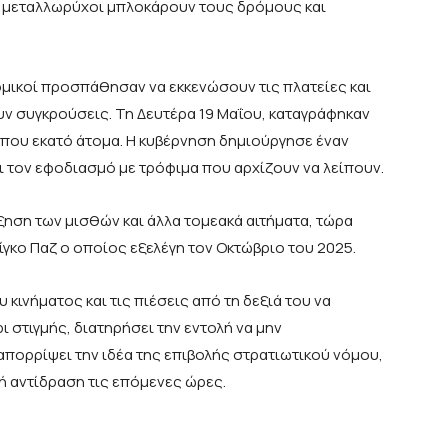
ες μεταλλωρύχοι μπλοκάρουν τους δρόμους και
μικοί προσπάθησαν να εκκενώσουν τις πλατείες και
ν συγκρούσεις. Τη Δευτέρα 19 Μαΐου, καταγράφηκαν
ίπου εκατό άτομα. Η κυβέρνηση δημιούργησε έναν
 τον εφοδιασμό με τρόφιμα που αρχίζουν να λείπουν.
ξηση των μισθών και άλλα τομεακά αιτήματα, τώρα
ίγκο Παζ ο οποίος εξελέγη τον Οκτώβριο του 2025.
κινήματος και τις πιέσεις από τη δεξιά του να
ρι στιγμής, διατηρήσει την εντολή να μην
πορρίψει την ιδέα της επιβολής στρατιωτικού νόμου,
ή αντίδραση τις επόμενες ώρες.