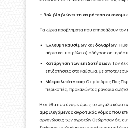
Η Βολιβία βιώνει τη χειρότερη οικονομικ
Τα κύρια προβλήματα που επηρεάζουν τον πλ
Έλλειψη καυσίμων και δολαρίων
: Η μ
αέριο και πετρέλαιο) οδήγησε σε τεράστι
Κατάργηση των επιδοτήσεων
: Τον Δε
επιδοτήσεις στα καύσιμα, με αποτέλεσμα
Μέτρα λιτότητας:
Ο πρόεδρος Πας Περ
περικοπές, προκαλώντας ραγδαία αύξησ
Η σπίθα που άναψε όμως το μεγάλο κύμα τ
αμφιλεγόμενος αγροτικός νόμος που επ
οργανώσεις των αγροτών θεώρησαν ότι αυτό
ξεκίνησαν πολυήμερες πορείες και μπλόκα