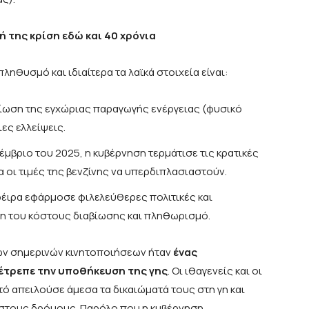
ή της κρίση εδώ και 40 χρόνια
ηθυσμό και ιδιαίτερα τα λαϊκά στοιχεία είναι:
είωση της εγχώριας παραγωγής ενέργειας (φυσικό
ες ελλείψεις.
κέμβριο του 2025, η κυβέρνηση τερμάτισε τις κρατικές
 οι τιμές της βενζίνης να υπερδιπλασιαστούν.
έιρα εφάρμοσε φιλελεύθερες πολιτικές και
η του κόστους διαβίωσης και πληθωρισμό.
ων σημερινών κινητοποιήσεων ήταν
ένας
έτρεπε την υποθήκευση της γης
. Οι ιθαγενείς και οι
 απειλούσε άμεσα τα δικαιώματά τους στη γη και
 στους δρόμους. Παρόλο που η κυβέρνηση