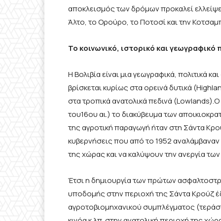
αποκλεισμός των δρόμων προκαλεί ελλείψει
Άλτο, το Ορούρο, το Ποτοσί και την Κοτσαμ
Το κοινωνικό, ιστορικό και γεωγραφικό 
Η Βολιβία είναι μια γεωγραφικά, πολιτικά κ
βρίσκεται κυρίως στα ορεινά δυτικά (Highla
στα τροπικά ανατολικά πεδινά (Lowlands).
του16ου αι.) το διακύβευμα των αποικιοκρ
της αγροτική παραγωγή ήταν στη Σάντα Κρο
κυβερνήσεις που από το 1952 αναλάμβαναν 
της χώρας και να καλύψουν την ανεργία τω
Έτσι η δημιουργία των πρώτων ασφαλτοστρ
υποδομής στην περιοχή της Σάντα Κρούζ έ
αγροτοβιομηχανικού συμπλέγματος (τεράστ
κινόα κ.λπ. στην ανατολική περιοχή της χώρ