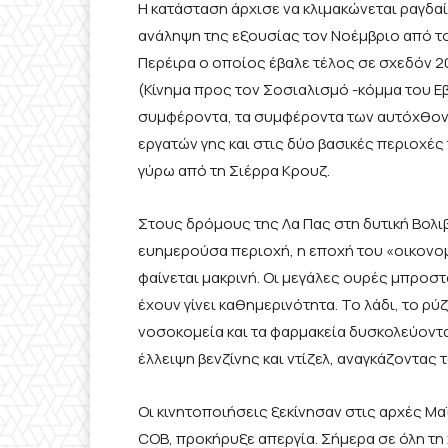
Η κατάσταση άρχισε να κλιμακώνεται ραγδαί
ανάληψη της εξουσίας τον Νοέμβριο από τ
Περέιρα ο οποίος έβαλε τέλος σε σχεδόν 
(Κίνημα προς τον Σοσιαλισμό -κόμμα του Ε
συμφέροντα, τα συμφέροντα των αυτόχθονω
εργατών γης και στις δύο βασικές περιοχές
γύρω από τη Σιέρρα Κρουζ.
Στους δρόμους της Λα Πας στη δυτική Βολιβί
ευημερούσα περιοχή, η εποχή του «οικονο
φαίνεται μακρινή. Οι μεγάλες ουρές μπροστά
έχουν γίνει καθημερινότητα. Το λάδι, το ρύζι
νοσοκομεία και τα φαρμακεία δυσκολεύοντ
έλλειψη βενζίνης και ντίζελ, αναγκάζοντας 
Οι κινητοποιήσεις ξεκίνησαν στις αρχές Μα
COB, προκήρυξε απεργία. Σήμερα σε όλη τ