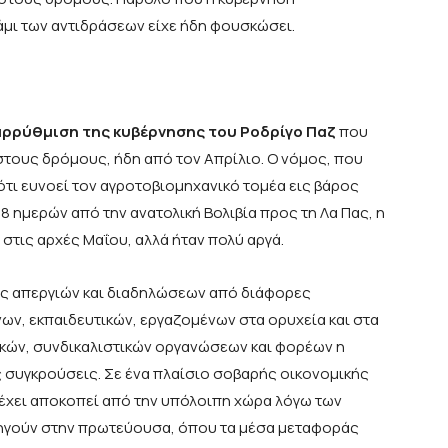
άμι των αντιδράσεων είχε ήδη φουσκώσει.
ταρρύθμιση της κυβέρνησης του Ροδρίγο Παζ
που
τους δρόμους, ήδη από τον Απρίλιο. Ο νόμος, που
ότι ευνοεί τον αγροτοβιομηχανικό τομέα εις βάρος
8 ημερών από την ανατολική Βολιβία προς τη Λα Πας, η
στις αρχές Μαΐου, αλλά ήταν πολύ αργά.
ς απεργιών και διαδηλώσεων από διάφορες
ν, εκπαιδευτικών, εργαζομένων στα ορυχεία και στα
ικών, συνδικαλιστικών οργανώσεων και φορέων η
ς συγκρούσεις. Σε ένα πλαίσιο σοβαρής οικονομικής
 έχει αποκοπεί από την υπόλοιπη χώρα λόγω των
ηγούν στην πρωτεύουσα, όπου τα μέσα μεταφοράς