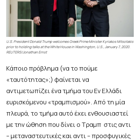
U.S. President Donald Trump welcomes Greek Prime Minister Kyriakos Mitsotakis
prior to holding talks at the White House in Washington, U.S., January 7, 2020.
REUTERS/Jonathan Ernst
Κάποιο πρόβλημα (να το πούμε
«ταυτότητας»;) φαίνεται να
αντιμετωπίζει ένα τμήμα του Εν Ελλάδι
ευρισκόμενου «τραμπισμού». Από τη μία
πλευρά, το τμήμα αυτό έχει ενθουσιαστεί
με την ώθηση που δίνει ο Τραμπ στις αντι
– μεταναστευτικές και αντι – προσφυγικές