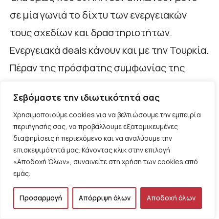
σε μία γωνιά το δίχτυ των ενεργειακών
τους σχεδίων και δραστηριοτήτων.
Ενεργειακά deals κάνουν και με την Τουρκία.
Πέραν της πρόσφατης συμφωνίας της
Άγκυρας με την ExxonMobil για κοινές
Σεβόμαστε την ιδιωτικότητά σας
έρευνες στη Μαύρη Θάλασσα και τη
Χρησιμοποιούμε cookies για να βελτιώσουμε την εμπειρία
Μεσόγειο, εξελίσσονται και συνομιλίες
περιήγησής σας, να προβάλλουμε εξατομικευμένες
μεταξύ της Chevron και της κρατικής
διαφημίσεις ή περιεχόμενο και να αναλύουμε την
επισκεψιμότητά μας. Κάνοντας κλικ στην επιλογή
εταιρείας πετρελαίου, της TPAO (Türkiye
«Αποδοχή Όλων», συναινείτε στη χρήση των cookies από
Petrolleri Anonim Ortaklığı), η οποία
εμάς.
δραστηριοποιείται στην έρευνα,
Προσαρμογή
Απόρριψη όλων
Αποδοχή όλων
γεώτρηση, παραγωγή και εμπορία