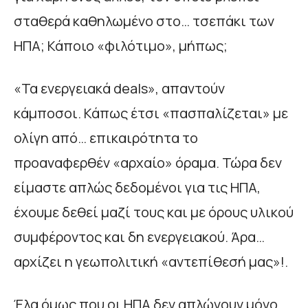
σταθερά καθηλωμένο στο… τσεπάκι των
ΗΠΑ; Κάποιο «φιλότιμο», μήπως;
«Τα ενεργειακά deals», απαντούν
κάμποσοι. Κάπως έτσι «πασπαλίζεται» με
ολίγη από… επικαιρότητα το
προαναφερθέν «αρχαίο» όραμα. Τώρα δεν
είμαστε απλώς δεδομένοι για τις ΗΠΑ,
έχουμε δεθεί μαζί τους και με όρους υλικού
συμφέροντος και δη ενεργειακού. Άρα…
αρχίζει η γεωπολιτική «αντεπίθεσή μας»!.
Έλα όμως που οι ΗΠΑ δεν απλώνουν μόνο